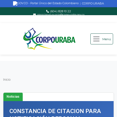
CORPOURABA
|
(604) 828 10 22
atencionalusuario@corpouraba.gov.co
Lun-Vie: 8:00 AM - 5:00 PM
Menú
Saltar al contenido principal
Inicio
Inicio
Noticias
CONSTANCIA DE CITACION PARA