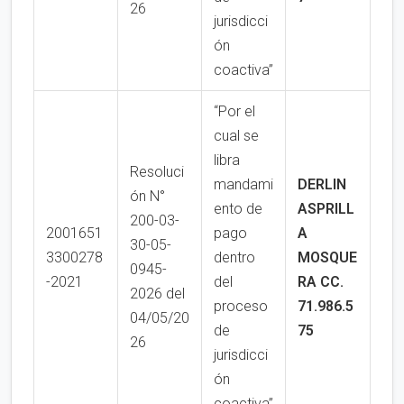
26
jurisdicci
ón
coactiva”
“Por el
cual se
libra
Resoluci
mandami
DERLIN
ón N°
ento de
ASPRILL
200-03-
2001651
pago
A
30-05-
3300278
dentro
MOSQUE
0945-
-2021
del
RA
CC.
2026 del
proceso
71.986.5
04/05/20
de
75
26
jurisdicci
ón
coactiva”