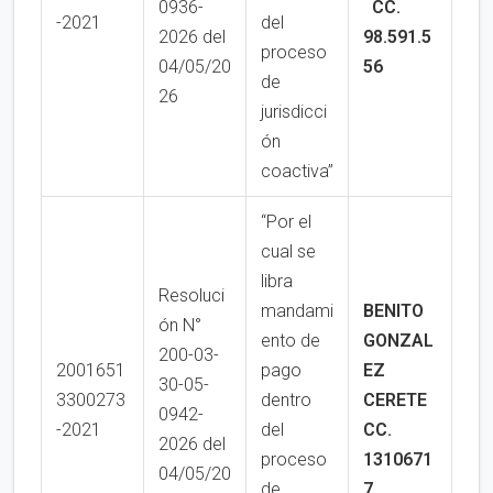
0936-
CC.
-2021
del
2026 del
98.591.5
proceso
04/05/20
56
de
26
jurisdicci
ón
coactiva”
“Por el
cual se
libra
Resoluci
mandami
BENITO
ón N°
ento de
GONZAL
200-03-
2001651
pago
EZ
30-05-
3300273
dentro
CERETE
0942-
-2021
del
CC.
2026 del
proceso
1310671
04/05/20
de
7