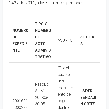
1437 de 2011, a las siguientes personas:
TIPO Y
NUMERO
NUMERO
DE
DE
SE CITA
ASUNTO
EXPEDIE
ACTO
A:
NTE
ADMINIS
TRATIVO
“Por el
cual se
libra
Resoluci
mandami
ón N°
JADER
ento de
200-03-
BENDAJI
2001651
pago
30-05-
N ORTIZ
3300279
dentro