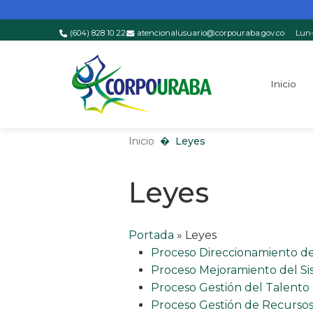
(604) 828 10 22
atencionalusuario@corpouraba.gov.co
Lun-
Saltar al contenido principal
Inicio
Inicio
Leyes
Inicio
Leyes
Leyes
Portada
»
Leyes
Proceso Direccionamiento de
Proceso Mejoramiento del Si
Proceso Gestión del Talent
Proceso Gestión de Recursos