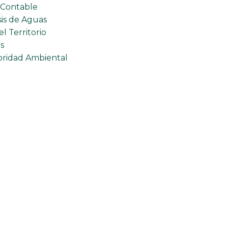
 Contable
sis de Aguas
l Territorio
s
toridad Ambiental
oceso Direccionamiento del Sistema de Gestión Corporat
Proceso Mejoramiento del Sistema de Gestión Corporativ
Proceso Gestión del Talento Humano
Proceso Gestión de Recursos e Infraestructura