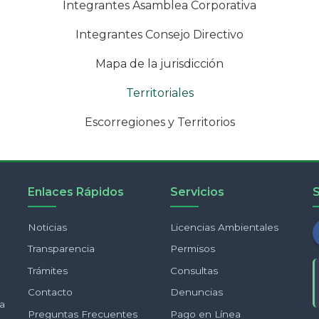
Integrantes Asamblea Corporativa
Integrantes Consejo Directivo
Mapa de la jurisdicción
Territoriales
Escorregiones y Territorios
Enlaces Rápidos
Servicios
Noticias
Licencias Ambientales
Transparencia
Permisos
Trámites
Consultas
Contacto
Denuncias
ia
Preguntas Frecuentes
Pago en Línea