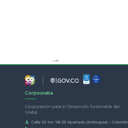
-->
Corpouraba
Corporación para el Desarrollo Sostenible del
Urabá
Calle 92 No. 98-39 Apartado (Antioquia) – Colomb