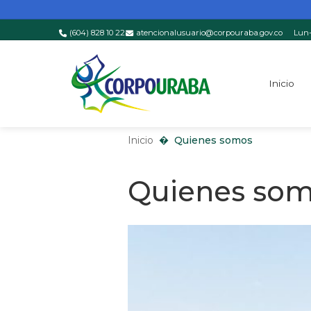
(604) 828 10 22
atencionalusuario@corpouraba.gov.co
Lun-
Saltar al contenido principal
Inicio
Inicio
Quienes somos
Inicio
Quienes somos
Quienes so