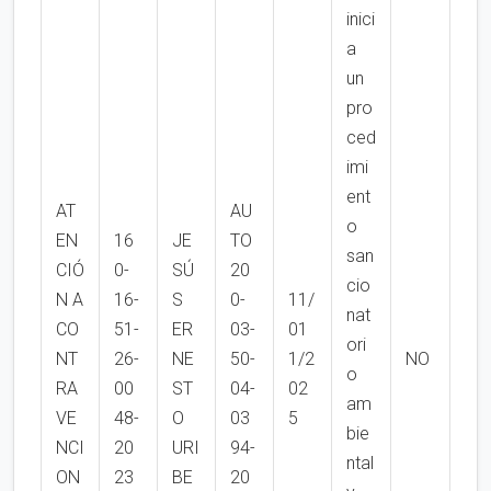
inici
a
un
pro
ced
imi
ent
AT
AU
o
EN
16
JE
TO
san
CIÓ
0-
SÚ
20
cio
N A
16-
S
0-
11/
nat
CO
51-
ER
03-
01
ori
NT
26-
NE
50-
1/2
NO
o
RA
00
ST
04-
02
am
VE
48-
O
03
5
bie
NCI
20
URI
94-
ntal
ON
23
BE
20