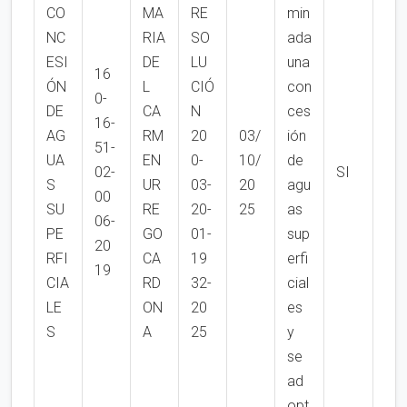
CO
MA
RE
min
NC
RIA
SO
ada
ESI
DE
LU
una
16
ÓN
L
CIÓ
con
0-
DE
CA
N
ces
16-
AG
RM
20
03/
ión
51-
UA
EN
0-
10/
de
02-
SI
S
UR
03-
20
agu
00
SU
RE
20-
25
as
06-
PE
GO
01-
sup
20
RFI
CA
19
erfi
19
CIA
RD
32-
cial
LE
ON
20
es
S
A
25
y
se
ad
opt