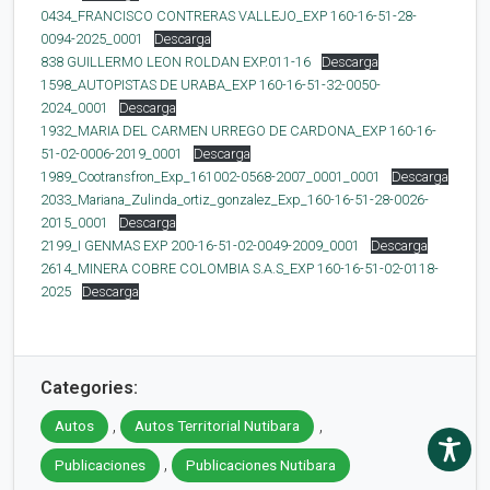
0434_FRANCISCO CONTRERAS VALLEJO_EXP 160-16-51-28-
0094-2025_0001
Descarga
838 GUILLERMO LEON ROLDAN EXP.011-16
Descarga
1598_AUTOPISTAS DE URABA_EXP 160-16-51-32-0050-
2024_0001
Descarga
1932_MARIA DEL CARMEN URREGO DE CARDONA_EXP 160-16-
51-02-0006-2019_0001
Descarga
1989_Cootransfron_Exp_161002-0568-2007_0001_0001
Descarga
2033_Mariana_Zulinda_ortiz_gonzalez_Exp_160-16-51-28-0026-
2015_0001
Descarga
2199_I GENMAS EXP 200-16-51-02-0049-2009_0001
Descarga
2614_MINERA COBRE COLOMBIA S.A.S_EXP 160-16-51-02-0118-
2025
Descarga
Categories:
,
,
Autos
Autos Territorial Nutibara
,
Publicaciones
Publicaciones Nutibara