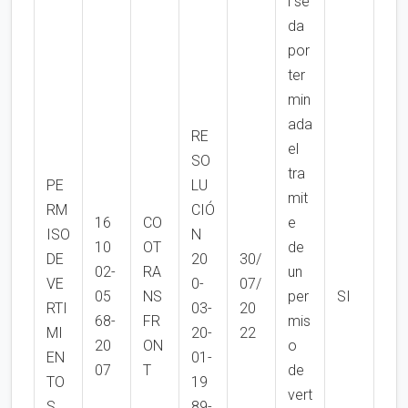
l se
da
por
ter
min
ada
RE
el
SO
tra
PE
LU
mit
RM
CIÓ
16
CO
e
ISO
N
10
OT
de
DE
20
30/
02-
RA
un
VE
0-
07/
05
NS
per
SI
RTI
03-
20
68-
FR
mis
MI
20-
22
20
ON
o
EN
01-
07
T
de
TO
19
vert
S
89-