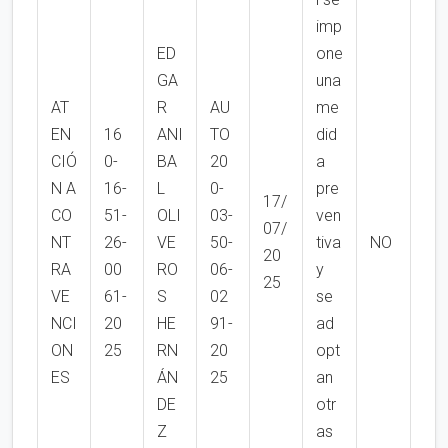
imp
ED
one
GA
una
AT
R
AU
me
EN
16
ANI
TO
did
CIÓ
0-
BA
20
a
N A
16-
L
0-
pre
17/
CO
51-
OLI
03-
ven
07/
NT
26-
VE
50-
tiva
NO
20
RA
00
RO
06-
y
25
VE
61-
S
02
se
NCI
20
HE
91-
ad
ON
25
RN
20
opt
ES
ÁN
25
an
DE
otr
Z
as