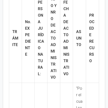
PE
FE
O Y
RS
CH
NR
ON
A
PR
O
No.
A
DE
OC
DE
EX
JU
AC
ED
TR
AC
AS
PE
RÍD
TO
E
ÁM
TO
UN
DIE
ICA
AD
RE
ITE
AD
TO
NT
O
MI
CU
MI
E
NA
NIS
RS
NIS
TU
TR
O
TR
RA
ATI
ATI
L:
VO
VO
“Po
r el
cua
l se