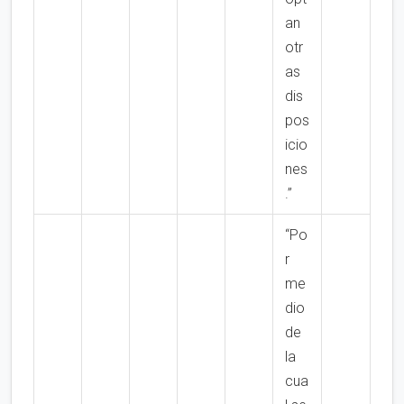
an
otr
as
dis
pos
icio
nes
.”
“Po
r
me
dio
de
la
cua