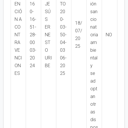
EN
16
JE
TO
ión
CIÓ
0-
SÚ
20
san
N A
16-
S
0-
cio
18/
CO
51-
ER
03-
nat
07/
NT
28-
NE
50-
oria
NO
20
RA
00
ST
04-
am
25
VE
03-
O
03
bie
NCI
20
URI
06-
ntal
ON
24
BE
20
y
ES
25
se
ad
opt
an
otr
as
dis
pos