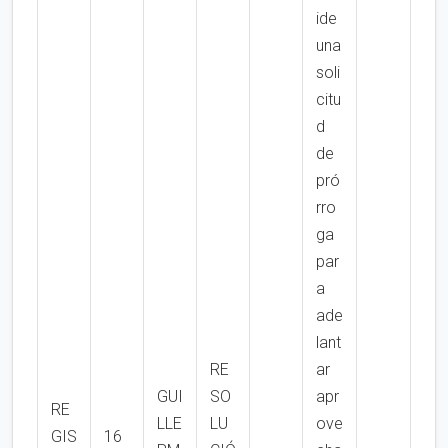
ide
una
soli
citu
d
de
pró
rro
ga
par
a
ade
lant
RE
ar
GUI
SO
apr
RE
LLE
LU
ove
GIS
16