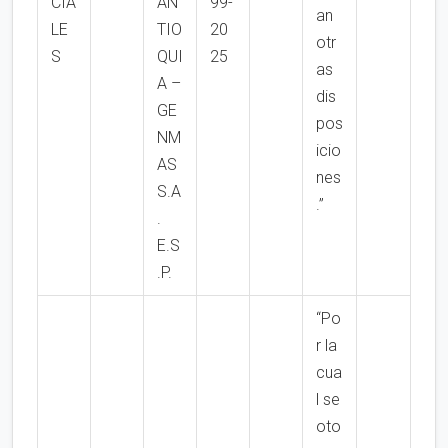
CIA
AN
99-
an
LE
TIO
20
otr
S
QUI
25
as
A –
dis
GE
pos
NM
icio
AS
nes
S.A
.”
.
E.S
.P.
“Po
r la
cua
l se
oto