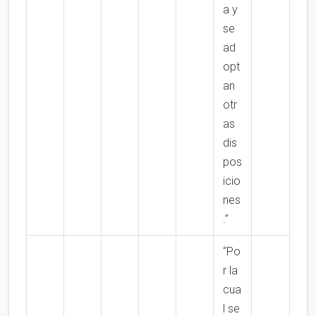
a y
se
ad
opt
an
otr
as
dis
pos
icio
nes
.”
“Po
r la
cua
l se