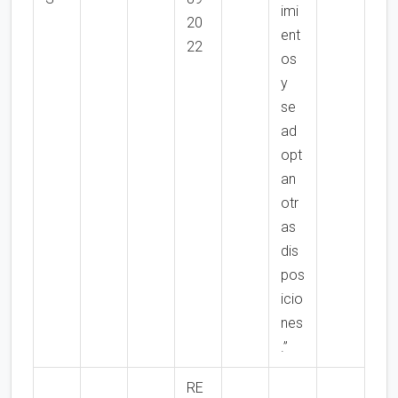
imi
20
ent
22
os
y
se
ad
opt
an
otr
as
dis
pos
icio
nes
.”
RE