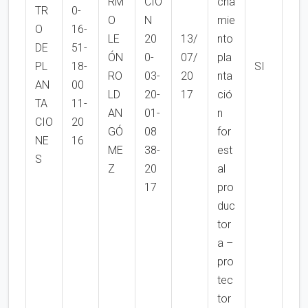
RM
CIÓ
cha
TR
0-
O
N
mie
O
16-
LE
20
13/
nto
DE
51-
ÓN
0-
07/
pla
PL
18-
SI
RO
03-
20
nta
AN
00
LD
20-
17
ció
TA
11-
AN
01-
n
CIO
20
GÓ
08
for
NE
16
ME
38-
est
S
Z
20
al
17
pro
duc
tor
a –
pro
tec
tor