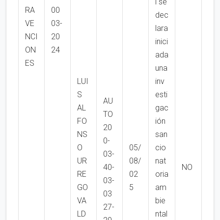
l se
RA
00
dec
VE
03-
lara
NCI
20
inici
ON
24
ada
ES
una
LUI
inv
S
esti
AU
AL
gac
TO
FO
ión
20
NS
san
0-
O
05/
cio
03-
UR
08/
nat
40-
NO
RE
02
oria
03-
GO
5
am
03
VA
bie
27-
LD
ntal