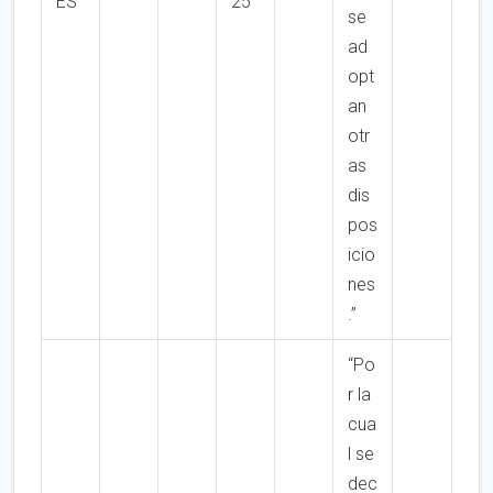
ES
25
se
ad
opt
an
otr
as
dis
pos
icio
nes
.”
“Po
r la
cua
l se
dec