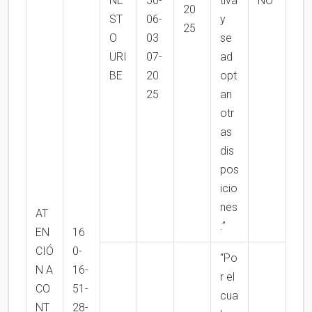
NE
50-
tiva
NO
20
ST
06-
y
25
O
03
se
URI
07-
ad
BE
20
opt
25
an
otr
as
dis
pos
icio
nes
AT
.”
EN
16
CIÓ
0-
“Po
N A
16-
r el
CO
51-
cua
NT
28-