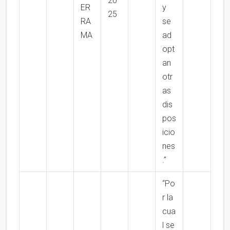
20
ER
y
25
RA
se
MA
ad
opt
an
otr
as
dis
pos
icio
nes
.”
“Po
r la
cua
l se