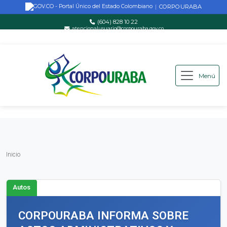
CORPOURABA
|
(604) 828 10 22
atencionalusuario@corpouraba.gov.co
Lun-Vie: 8:00 AM - 5:00 PM
Menú
Saltar al contenido principal
Inicio
Inicio
Autos
CORPOURABA INFORMA SOBRE