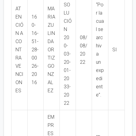
SO
“Po
AT
MA
LU
r la
EN
16
RIA
CIÓ
cua
CIÓ
0-
ZU
N
l se
N A
16-
LIN
20
08/
arc
CO
51-
DA
0-
08/
hiv
NT
28-
OR
SI
03-
20
a
RA
00
TIZ
20-
22
un
VE
26-
GO
01-
exp
NCI
20
NZ
20
edi
ON
16
AL
33-
ent
ES
EZ
20
e”.
22
EM
PR
ES