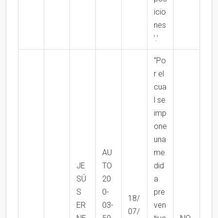
icio
nes
’.’
“Po
r el
cua
l se
imp
one
una
AU
me
JE
TO
did
SÚ
20
a
S
0-
pre
18/
ER
03-
ven
07/