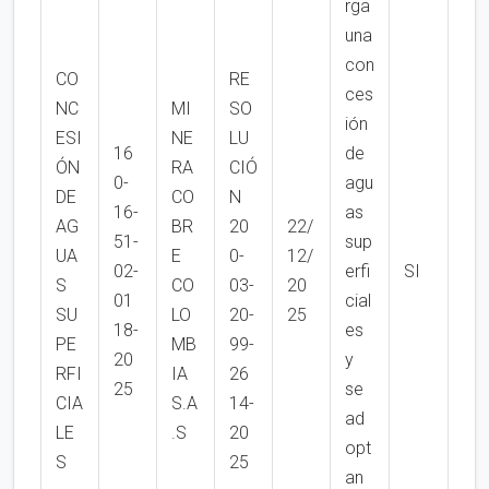
rga
una
con
CO
RE
ces
NC
MI
SO
ión
ESI
NE
LU
16
de
ÓN
RA
CIÓ
0-
agu
DE
CO
N
16-
as
AG
BR
20
22/
51-
sup
UA
E
0-
12/
02-
erfi
SI
S
CO
03-
20
01
cial
SU
LO
20-
25
18-
es
PE
MB
99-
20
y
RFI
IA
26
25
se
CIA
S.A
14-
ad
LE
.S
20
opt
S
25
an