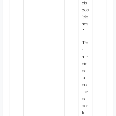
dis
pos
icio
nes
.”
“Po
r
me
dio
de
la
cua
l se
da
por
ter