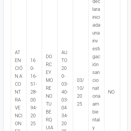
dec
lara
inici
ada
una
inv
esti
AT
AU
DO
gac
EN
16
TO
RC
ión
CIÓ
0-
20
EY
san
N A
16-
0-
MO
03/
cio
CO
51-
03-
RE
10/
nat
NT
28-
40-
NO
NO
20
oria
RA
00
03-
TU
25
am
VE
94-
04
BE
bie
NCI
20
34-
RQ
ntal
ON
25
20
UIA
y