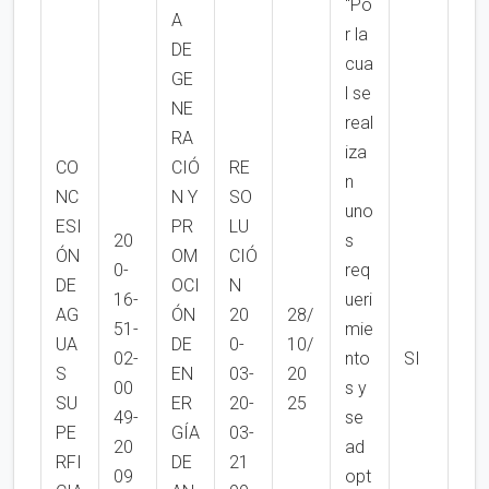
“Po
A
r la
DE
cua
GE
l se
NE
real
RA
iza
CO
CIÓ
RE
n
NC
N Y
SO
uno
ESI
PR
LU
20
s
ÓN
OM
CIÓ
0-
req
DE
OCI
N
16-
ueri
AG
ÓN
20
28/
51-
mie
UA
DE
0-
10/
02-
nto
SI
S
EN
03-
20
00
s y
SU
ER
20-
25
49-
se
PE
GÍA
03-
20
ad
RFI
DE
21
09
opt