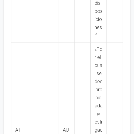
dis
pos
icio
nes
.”
«Po
r el
cua
l se
dec
lara
inici
ada
inv
esti
AT
AU
gac