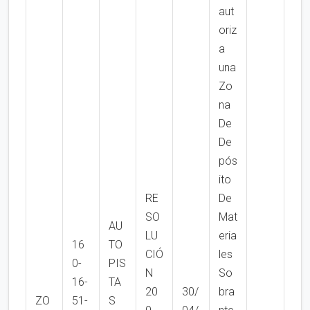
aut
oriz
a
una
Zo
na
De
De
pós
ito
RE
De
SO
Mat
AU
LU
eria
16
TO
CIÓ
les
0-
PIS
N
So
16-
TA
20
30/
bra
ZO
51-
S