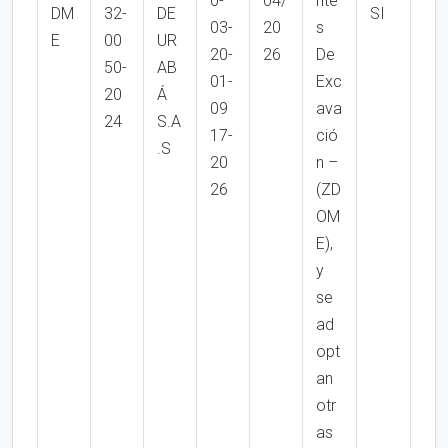
0-
04/
nte
DM
32-
DE
SI
03-
20
s
E
00
UR
20-
26
De
50-
AB
01-
Exc
20
Á
09
ava
24
S.A
17-
ció
.S
20
n –
26
(ZD
OM
E),
y
se
ad
opt
an
otr
as