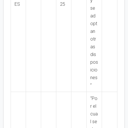
y
ES
25
se
ad
opt
an
otr
as
dis
pos
icio
nes
”
“Po
r el
cua
l se