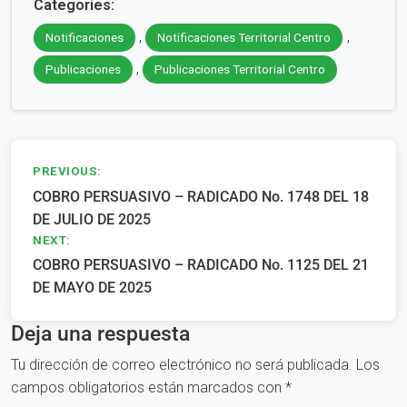
Categories:
,
,
Notificaciones
Notificaciones Territorial Centro
,
Publicaciones
Publicaciones Territorial Centro
Navegación
PREVIOUS:
COBRO PERSUASIVO – RADICADO No. 1748 DEL 18
de
DE JULIO DE 2025
entradas
NEXT:
COBRO PERSUASIVO – RADICADO No. 1125 DEL 21
DE MAYO DE 2025
Deja una respuesta
Tu dirección de correo electrónico no será publicada.
Los
campos obligatorios están marcados con
*