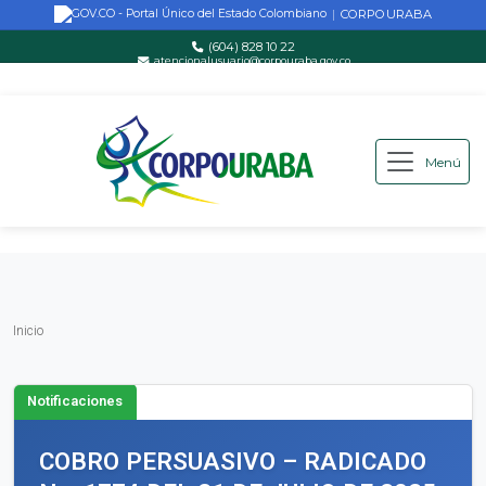
CORPOURABA
|
(604) 828 10 22
atencionalusuario@corpouraba.gov.co
Lun-Vie: 8:00 AM - 5:00 PM
Menú
Saltar al contenido principal
Inicio
Inicio
Notificaciones
COBRO PERSUASIVO – RADICADO