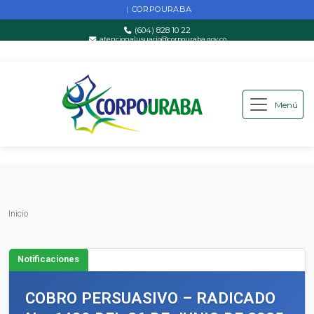
CORPOURABA
|
(604) 828 10 22
atencionalusuario@corpouraba.gov.co
Lun-Vie: 8:00 AM - 5:00 PM
Menú
Saltar al contenido principal
Inicio
Inicio
Notificaciones
COBRO PERSUASIVO – RADICADO