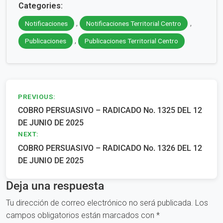
Categories:
,
,
Notificaciones
Notificaciones Territorial Centro
,
Publicaciones
Publicaciones Territorial Centro
Navegación
PREVIOUS:
COBRO PERSUASIVO – RADICADO No. 1325 DEL 12
de
DE JUNIO DE 2025
entradas
NEXT:
COBRO PERSUASIVO – RADICADO No. 1326 DEL 12
DE JUNIO DE 2025
Deja una respuesta
Tu dirección de correo electrónico no será publicada.
Los
campos obligatorios están marcados con
*