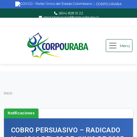
CORPOURABA
|
(604) 828 10 22
atencionalusuario@corpouraba.gov.co
Lun-Vie: 8:00 AM - 5:00 PM
Menú
Saltar al contenido principal
Inicio
Inicio
Notificaciones
COBRO PERSUASIVO – RADICADO