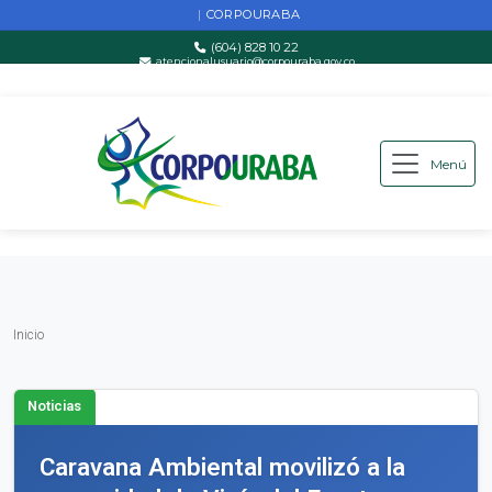
CORPOURABA
|
(604) 828 10 22
atencionalusuario@corpouraba.gov.co
Lun-Vie: 8:00 AM - 5:00 PM
Menú
Saltar al contenido principal
Inicio
Inicio
Noticias
Caravana Ambiental movilizó a la