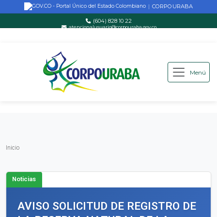
CORPOURABA
|
(604) 828 10 22
atencionalusuario@corpouraba.gov.co
Lun-Vie: 8:00 AM - 5:00 PM
Menú
Saltar al contenido principal
Inicio
Inicio
Noticias
AVISO SOLICITUD DE REGISTRO DE