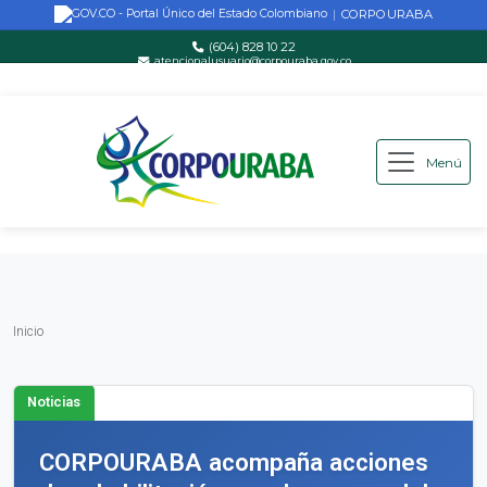
CORPOURABA
|
(604) 828 10 22
atencionalusuario@corpouraba.gov.co
Lun-Vie: 8:00 AM - 5:00 PM
Menú
Saltar al contenido principal
Inicio
Inicio
Noticias
CORPOURABA acompaña acciones