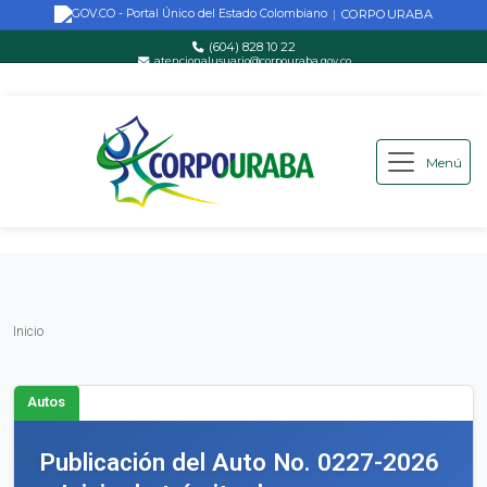
CORPOURABA
|
(604) 828 10 22
atencionalusuario@corpouraba.gov.co
Lun-Vie: 8:00 AM - 5:00 PM
Menú
Saltar al contenido principal
Inicio
Inicio
Autos
Publicación del Auto No. 0227-2026