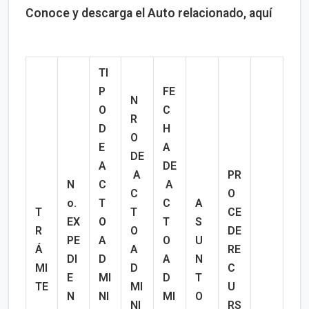
Conoce y descarga el Auto relacionado, aquí
TI
P
FE
N
O
C
R
D
H
O
E
A
DE
A
DE
A
PR
N
C
A
C
O
o.
T
C
A
T
T
CE
EX
O
T
S
R
O
DE
PE
A
O
U
Á
A
RE
DI
D
A
N
MI
D
C
E
MI
D
T
TE
MI
U
N
NI
MI
O
NI
RS