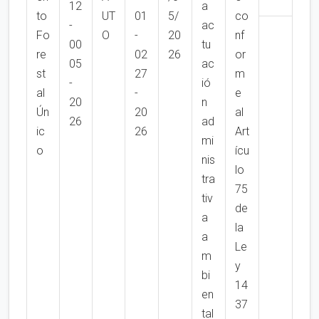
12
a
to
UT
01
5/
co
-
ac
Fo
O
-
20
nf
00
tu
re
02
26
or
05
ac
st
27
m
-
ió
al
-
e
20
n
Ún
20
al
26
ad
ic
26
Art
mi
o
ícu
nis
lo
tra
75
tiv
de
a
la
a
Le
m
y
bi
14
en
37
tal