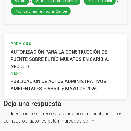
,
,
,
Autos
Autos Territorial Caribe
Publicaciones
Publicaiones Territorial Caribe
Navegación
PREVIOUS:
AUTORIZACIÓN PARA LA CONSTRUCCIÓN DE
de
PUENTE SOBRE EL RÍO MULATOS EN CARIBIA,
entradas
NECOCLÍ
NEXT:
PUBLICACIÓN DE ACTOS ADMINISTRATIVOS
AMBIENTALES – ABRIL y MAYO DE 2026
Deja una respuesta
Tu dirección de correo electrónico no será publicada.
Los
campos obligatorios están marcados con
*