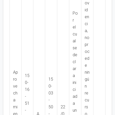
ov
id
Po
en
r
ci
el
a,
cu
no
al
pr
se
oc
de
ed
cl
e
ar
Ap
nin
15
a
ro
15
gú
0-
ini
ve
0-
n
16
ci
ch
03
re
-
ad
a
-
cu
51
a
mi
50
22
rs
-
un
en
A
-
/0
o