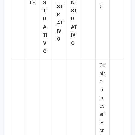
TE
S
NI
ST
O
T
ST
R
R
R
AT
A
AT
IV
TI
IV
O
V
O
O
Co
ntr
a
la
pr
es
en
te
pr