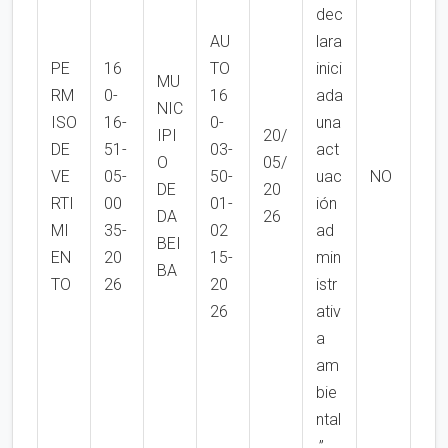
dec
AU
lara
PE
16
TO
inici
MU
RM
0-
16
ada
NIC
ISO
16-
0-
una
IPI
20/
DE
51-
03-
act
O
05/
VE
05-
50-
uac
NO
DE
20
RTI
00
01-
ión
DA
26
MI
35-
02
ad
BEI
EN
20
15-
min
BA
TO
26
20
istr
26
ativ
a
am
bie
ntal
.”