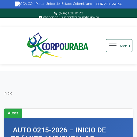
CORPOURABA
|
(604) 828 10 22
atencionalusuario@corpouraba.gov.co
Lun-Vie: 8:00 AM - 5:00 PM
Menú
Saltar al contenido principal
Inicio
Inicio
Autos
AUTO 0215-2026 – INICIO DE