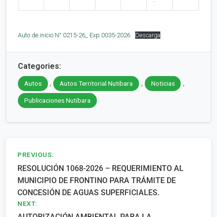
Auto de inicio N° 0215-26_ Exp 0035-2026
Descarga
Categories:
,
,
,
Autos
Autos Territorial Nutibara
Noticias
Publicaciones Nutibara
Navegación
PREVIOUS:
RESOLUCIÓN 1068-2026 – REQUERIMIENTO AL
de
MUNICIPIO DE FRONTINO PARA TRÁMITE DE
entradas
CONCESIÓN DE AGUAS SUPERFICIALES.
NEXT:
AUTORIZACIÓN AMBIENTAL PARA LA