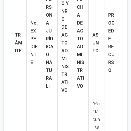
O Y
RS
CH
NR
ON
A
PR
O
No.
A
DE
OC
DE
EX
JU
AC
ED
TR
AC
AS
PE
RÍD
TO
E
ÁM
TO
UN
DIE
ICA
AD
RE
ITE
AD
TO
NT
O
MI
CU
MI
E
NA
NIS
RS
NIS
TU
TR
O
TR
RA
ATI
ATI
L:
VO
VO
“Po
r la
cua
l se