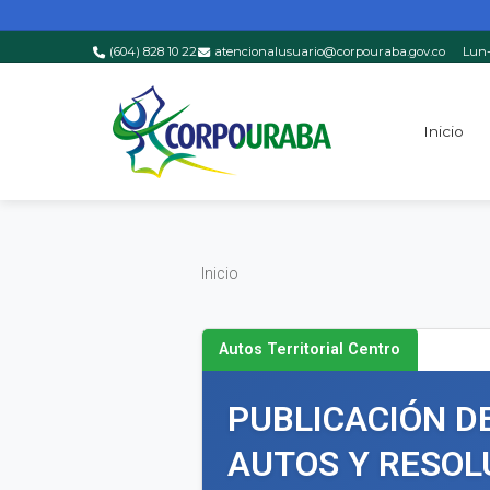
(604) 828 10 22
atencionalusuario@corpouraba.gov.co
Lun-
Saltar al contenido principal
Inicio
Inicio
Inicio
Autos Territorial Centro
PUBLICACIÓN D
AUTOS Y RESOL