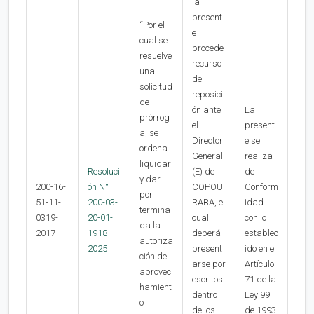
la
present
“Por el
e
cual se
procede
resuelve
recurso
una
de
solicitud
reposici
de
ón ante
La
prórrog
el
present
a, se
Director
e se
ordena
General
realiza
liquidar
Resoluci
(E) de
de
y dar
200-16-
ón N°
COPOU
Conform
por
51-11-
200-03-
RABA, el
idad
termina
0319-
20-01-
cual
con lo
da la
2017
1918-
deberá
establec
autoriza
2025
present
ido en el
ción de
arse por
Artículo
aprovec
escritos
71 de la
hamient
dentro
Ley 99
o
de los
de 1993.