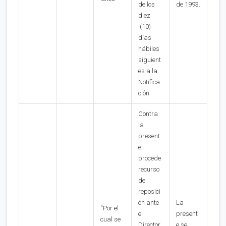
de los
de 1993.
diez
(10)
días
hábiles
siguient
es a la
Notifica
ción.
Contra
la
present
e
procede
recurso
de
reposici
ón ante
La
“Por el
el
present
cual se
Director
e se