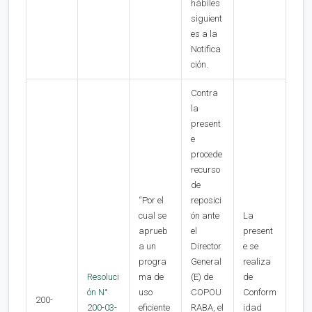
hábiles
siguient
es a la
Notifica
ción.
Contra
la
present
e
procede
recurso
de
“Por el
reposici
cual se
ón ante
La
aprueb
el
present
a un
Director
e se
progra
General
realiza
Resoluci
ma de
(E) de
de
ón N°
uso
COPOU
Conform
200-
200-03-
eficiente
RABA, el
idad