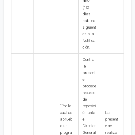
diez
(10)
días
hábiles
siguient
es a la
Notifica
ción.
Contra
la
present
e
procede
recurso
de
“Por la
reposici
cual se
ón ante
La
aprueb
el
present
a un
Director
e se
progra
General
realiza