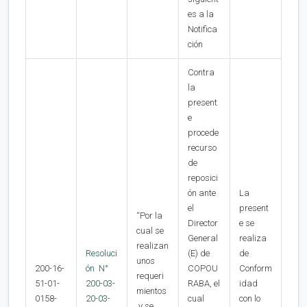
es a la
Notifica
ción
Contra
la
present
e
procede
recurso
de
reposici
ón ante
La
el
present
“Por la
Director
e se
cual se
General
realiza
realizan
Resoluci
(E) de
de
unos
200-16-
ón N°
COPOU
Conform
requeri
51-01-
200-03-
RABA, el
idad
mientos
0158-
20-03-
cual
con lo
y se