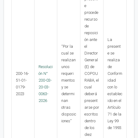
e
procede
recurso
de
reposici
ón ante
La
“Por la
el
present
cual se
Director
e se
realizan
General
realiza
Resoluci
unos
(E) de
de
200-16-
ón N°
requeri
COPOU
Conform
51-01-
200-03-
mientos
RABA, el
idad
0179-
20-03-
y se
cual
con lo
2023
0063-
determi
deberá
establec
2026
nan
present
ido en el
otras
arse por
Artículo
disposic
escritos
71 de la
iones”
dentro
Ley 99
de los
de 1993.
diez