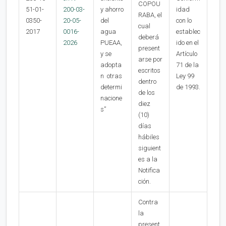
COPOU
51-01-
200-03-
y ahorro
idad
RABA, el
0350-
20-05-
del
con lo
cual
2017
0016-
agua
establec
deberá
2026
PUEAA,
ido en el
present
y se
Artículo
arse por
adopta
71 de la
escritos
n otras
Ley 99
dentro
determi
de 1993.
de los
nacione
diez
s”
(10)
días
hábiles
siguient
es a la
Notifica
ción.
Contra
la
present