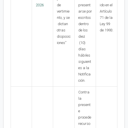
2026
de
present
ido en el
vertimie
arse por
Artículo
nto, y se
escritos
71 de la
dictan
dentro
Ley 99
otras
de los
de 1993.
disposic
diez
iones”
(10)
días
hábiles
siguient
es a la
Notifica
ción.
Contra
la
present
e
procede
recurso