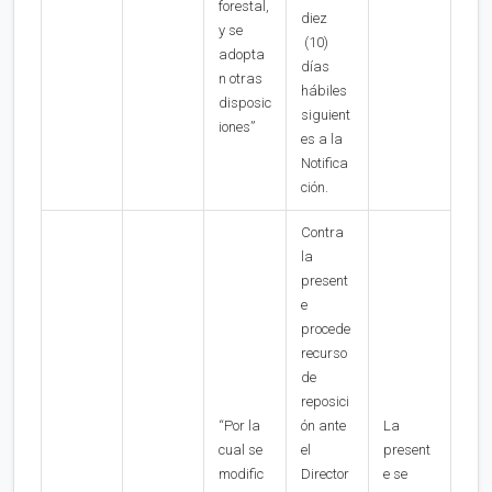
forestal,
diez
y se
(10)
adopta
días
n otras
hábiles
disposic
siguient
iones”
es a la
Notifica
ción.
Contra
la
present
e
procede
recurso
de
reposici
“Por la
ón ante
La
cual se
el
present
modific
Director
e se