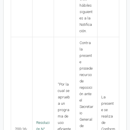
hábiles
siguient
es a la
Notifica
ción.
Contra
la
present
e
procede
recurso
de
“Por la
reposici
cual se
ón ante
aprueb
La
el
a un
present
Secretar
progra
e se
io
ma de
realiza
General
Resoluci
uso
de
de
200-16-
ón N°
eficiente
Conform