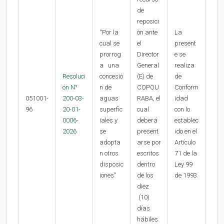
de
reposici
“Por la
ón ante
La
cual se
el
present
prorrog
Director
e se
a una
General
realiza
Resoluci
concesió
(E) de
de
ón N°
n de
COPOU
Conform
051001-
200-03-
aguas
RABA, el
idad
96
20-01-
superfic
cual
con lo
0006-
iales y
deberá
establec
2026
se
present
ido en el
adopta
arse por
Artículo
n otros
escritos
71 de la
disposic
dentro
Ley 99
iones”
de los
de 1993.
diez
(10)
días
hábiles