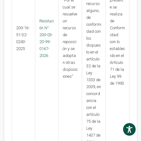
“Por el
present
recurso
cual se
e se
alguno,
resuelve
realiza
de
Resoluci
un
de
conformi
200-16-
ón N°
recurso
Conform
dad con
51-32-
200-03-
de
idad
los
0243-
20-99-
reposici
con lo
dispues
2025
0167-
ón y se
establec
to en el
2026
adopta
ido en el
artículo
n otras
Artículo
32 de la
disposic
71 de la
Ley
iones”
Ley 99
1333 de
de 1993.
2009, en
concord
ancia
con el
artículo
75 de la
Ley
1437 de