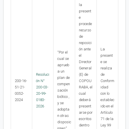
la
present
e
procede
recurso
de
reposici
ón ante
La
“Por el
el
present
cual se
Director
e se
aprueb
General
realiza
a un
Resoluci
(E) de
de
plan de
200-16-
ón N°
COPOU
Conform
compen
51-21-
200-03-
RABA, el
idad
sación
0052-
20-99-
cual
con lo
biótico ,
2024
0183-
deberá
establec
y se
2026
present
ido en el
adopta
arse por
Artículo
n otras
escritos
71 de la
disposic
dentro
Ley 99
iones”