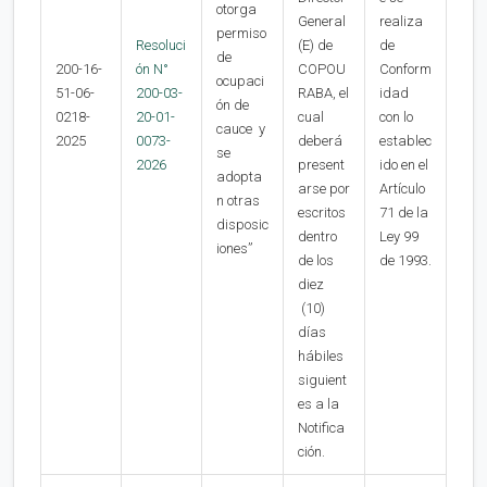
otorga
General
realiza
permiso
Resoluci
(E) de
de
de
200-16-
ón N°
COPOU
Conform
ocupaci
51-06-
200-03-
RABA, el
idad
ón de
0218-
20-01-
cual
con lo
cauce y
2025
0073-
deberá
establec
se
2026
present
ido en el
adopta
arse por
Artículo
n otras
escritos
71 de la
disposic
dentro
Ley 99
iones”
de los
de 1993.
diez
(10)
días
hábiles
siguient
es a la
Notifica
ción.