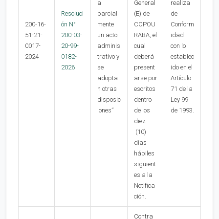
a
General
realiza
Resoluci
parcial
(E) de
de
200-16-
ón N°
mente
COPOU
Conform
51-21-
200-03-
un acto
RABA, el
idad
0017-
20-99-
adminis
cual
con lo
2024
0182-
trativo y
deberá
establec
2026
se
present
ido en el
adopta
arse por
Artículo
n otras
escritos
71 de la
disposic
dentro
Ley 99
iones”
de los
de 1993.
diez
(10)
días
hábiles
siguient
es a la
Notifica
ción.
Contra