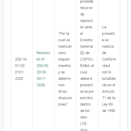
procede
recurso
de
reposici
ón ante
La
“Por la
el
present
cual se
Director
e se
realizan
General
realiza
Resoluci
unos
(E) de
de
200-16-
ón N°
requeri
COPOU
Conform
51-02-
200-03-
mientos
RABA, el
idad
0101-
20-03-
y se
cual
con lo
2023
0017-
determi
deberá
establec
2026
nan
present
ido en el
otras
arse por
Artículo
disposic
escritos
71 de la
iones”
dentro
Ley 99
de los
de 1993.
diez
(10)
días