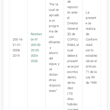
de
“Por la
reposici
cual se
ón ante
La
aprueb
el
present
a un
Director
e se
progra
General
realiza
ma de
Resoluci
(E) de
de
uso
200-16-
ón N°
COPOU
Conform
eficiente
51-01-
200-03-
RABA, el
idad
y
0038-
20-05-
cual
con lo
ahorro
2019
0035-
deberá
establec
del
2026
present
ido en el
agua, y
arse por
Artículo
se
escritos
71 de la
dictan
dentro
Ley 99
otras
de los
de 1993.
disposic
diez
iones”
(10)
días
hábiles
siguient