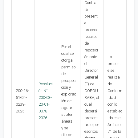
Contra
la
present
e
procede
recurso
de
Por el
reposici
cual se
ón ante
La
otorga
el
present
permiso
Director
e se
de
General
realiza
prospec
Resoluci
(E) de
de
ción y
200-16-
ón N°
COPOU
Conform
explorac
51-04-
200-03-
RABA, el
idad
ión de
0239-
20-01-
cual
con lo
aguar
2025
0078-
deberá
establec
subterr
2026
present
ido en el
áneas,
arse por
Artículo
y se
escritos
71 de la
dictan