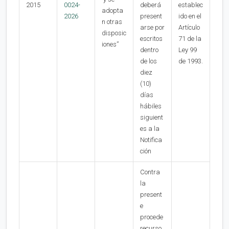
2015
0024-
deberá
establec
adopta
2026
present
ido en el
n otras
arse por
Artículo
disposic
escritos
71 de la
iones”
dentro
Ley 99
de los
de 1993.
diez
(10)
días
hábiles
siguient
es a la
Notifica
ción
Contra
la
present
e
procede
recurso