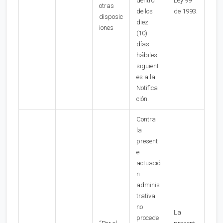
dentro
Ley 99
otras
de los
de 1993.
disposic
diez
iones
(10)
días
hábiles
siguient
es a la
Notifica
ción.
Contra
la
present
e
actuació
n
adminis
trativa
no
La
procede