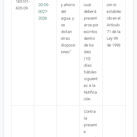
165101-
20-05-
y ahorro
cual
con lo
605-09
0027-
del
deberá
establec
2026
agua, y
present
ido en el
se
arse por
Artículo
dictan
escritos
71 de la
otras
dentro
Ley 99
disposic
de los
de 1993.
iones”
diez
(10)
días
hábiles
siguient
es a la
Notifica
ción.
Contra
la
present
e