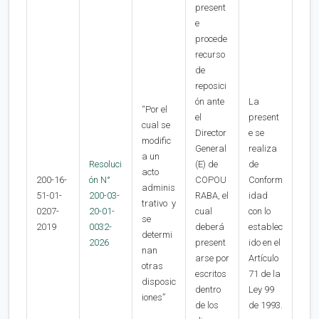
present
e
procede
recurso
de
reposici
ón ante
La
“Por el
el
present
cual se
Director
e se
modific
General
realiza
a un
Resoluci
(E) de
de
acto
200-16-
ón N°
COPOU
Conform
adminis
51-01-
200-03-
RABA, el
idad
trativo y
0207-
20-01-
cual
con lo
se
2019
0032-
deberá
establec
determi
2026
present
ido en el
nan
arse por
Artículo
otras
escritos
71 de la
disposic
dentro
Ley 99
iones”
de los
de 1993.