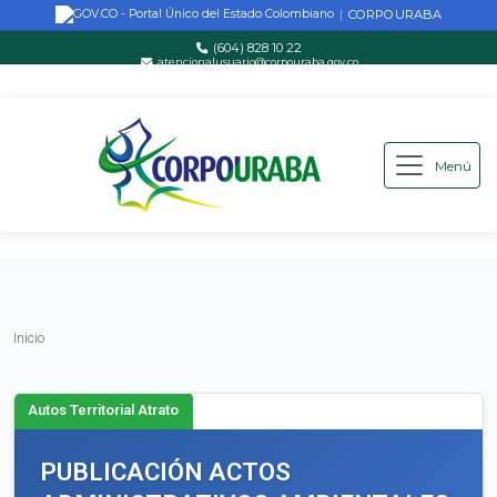
CORPOURABA
|
(604) 828 10 22
atencionalusuario@corpouraba.gov.co
Lun-Vie: 8:00 AM - 5:00 PM
Menú
Saltar al contenido principal
Inicio
Inicio
Autos Territorial Atrato
PUBLICACIÓN ACTOS