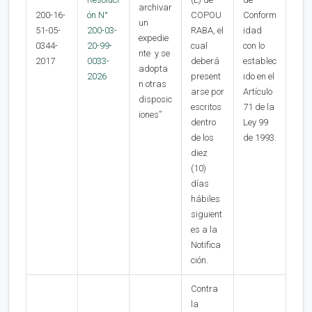
archivar
200-16-
ón N°
COPOU
Conform
un
51-05-
200-03-
RABA, el
idad
expedie
0344-
20-99-
cual
con lo
nte y se
2017
0033-
deberá
establec
adopta
2026
present
ido en el
n otras
arse por
Artículo
disposic
escritos
71 de la
iones”
dentro
Ley 99
de los
de 1993.
diez
(10)
días
hábiles
siguient
es a la
Notifica
ción.
Contra
la