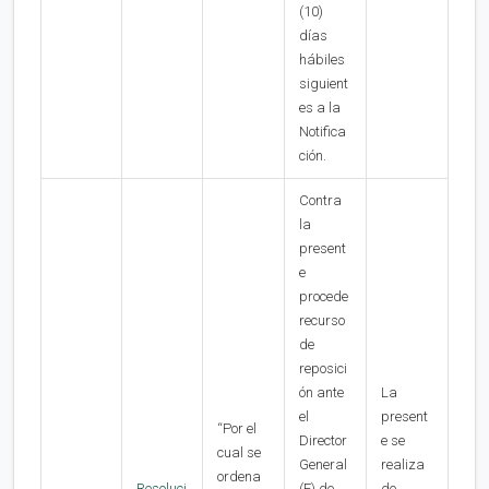
(10)
días
hábiles
siguient
es a la
Notifica
ción.
Contra
la
present
e
procede
recurso
de
reposici
ón ante
La
el
present
“Por el
Director
e se
cual se
General
realiza
ordena
Resoluci
(E) de
de