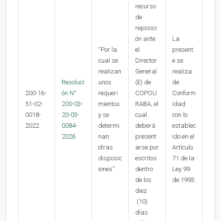
recurso
de
reposici
ón ante
La
“Por la
el
present
cual se
Director
e se
realizan
General
realiza
Resoluci
unos
(E) de
de
200-16-
ón N°
requeri
COPOU
Conform
51-02-
200-03-
mientos
RABA, el
idad
0018-
20-03-
y se
cual
con lo
2022
0084-
determi
deberá
establec
2026
nan
present
ido en el
otras
arse por
Artículo
disposic
escritos
71 de la
iones”
dentro
Ley 99
de los
de 1993.
diez
(10)
días