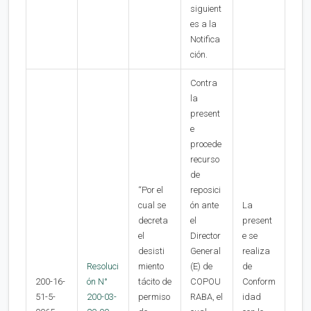
siguient
es a la
Notifica
ción.
Contra
la
present
e
procede
recurso
de
“Por el
reposici
cual se
ón ante
La
decreta
el
present
el
Director
e se
desisti
General
realiza
Resoluci
miento
(E) de
de
200-16-
ón N°
tácito de
COPOU
Conform
51-5-
200-03-
permiso
RABA, el
idad