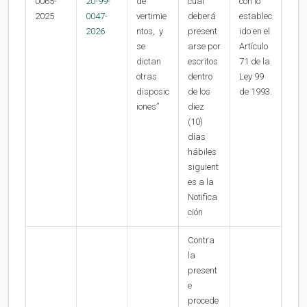
0065-
20-99-
de
cual
con lo
2025
0047-
vertimie
deberá
establec
2026
ntos, y
present
ido en el
se
arse por
Artículo
dictan
escritos
71 de la
otras
dentro
Ley 99
disposic
de los
de 1993.
iones”
diez
(10)
días
hábiles
siguient
es a la
Notifica
ción
Contra
la
present
e
procede