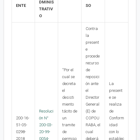
DMINIS
ENTE
SO
TRATIV
O
Contra
la
present
e
procede
recurso
“Por el
de
cual se
reposici
decreta
ón ante
La
el
el
present
desisti
Director
e se
miento
General
realiza
Resoluci
tácito de
(E) de
de
200-16-
ón N°
un
COPOU
Conform
51-05-
200-03-
tramite
RABA, el
idad
0298-
20-99-
de
cual
con lo
2018
0054-
permiso
deberá
establec