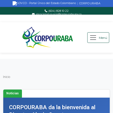
CORPOURABA
|
(604) 828 10 22
atencionalusuario@corpouraba.gov.co
Lun-Vie: 8:00 AM - 5:00 PM
Menú
Saltar al contenido principal
Inicio
Inicio
Noticias
CORPOURABA da la bienvenida al