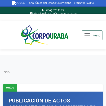
CORPOURABA
|
(604) 828 10 22
atencionalusuario@corpouraba.gov.co
Lun-Vie: 8:00 AM - 5:00 PM
Menú
Saltar al contenido principal
Inicio
Inicio
Autos
PUBLICACIÓN DE ACTOS