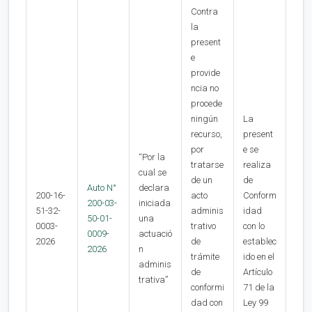
Contra
la
present
e
provide
ncia no
procede
ningún
La
recurso,
present
por
e se
“Por la
tratarse
realiza
cual se
de un
de
Auto N°
declara
200-16-
acto
Conform
200-03-
iniciada
51-32-
adminis
idad
50-01-
una
0003-
trativo
con lo
0009-
actuació
2026
de
establec
2026
n
trámite
ido en el
adminis
de
Artículo
trativa”
conformi
71 de la
dad con
Ley 99