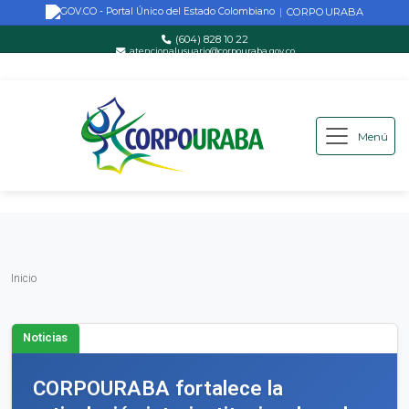
CORPOURABA
|
(604) 828 10 22
atencionalusuario@corpouraba.gov.co
Lun-Vie: 8:00 AM - 5:00 PM
Menú
Saltar al contenido principal
Inicio
Inicio
Noticias
CORPOURABA fortalece la