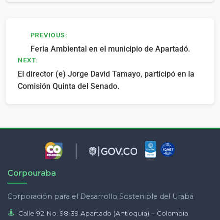
Navegación
PREVIOUS:
Feria Ambiental en el municipio de Apartadó.
de
NEXT:
entradas
El director (e) Jorge David Tamayo, participó en la
Comisión Quinta del Senado.
Corpouraba
Corporación para el Desarrollo Sostenible del Urabá
Calle 92 No. 98-39 Apartado (Antioquia) – Colombia