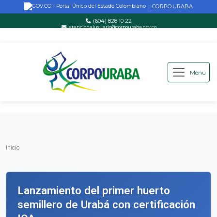
CORPOURABA
|
(604) 828 10 22
atencionalusuario@corpouraba.gov.co
Lun-Vie: 8:00 AM - 5:00 PM
Menú
Saltar al contenido principal
Inicio
Inicio
Lanzamiento del primer huerto
semillero de Urabá con certificación