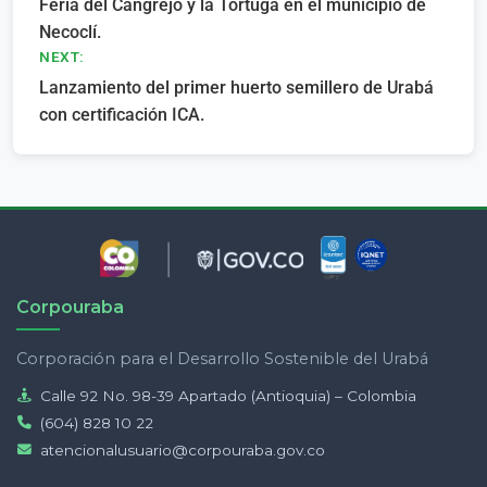
Feria del Cangrejo y la Tortuga en el municipio de
de
Necoclí.
entradas
NEXT:
Lanzamiento del primer huerto semillero de Urabá
con certificación ICA.
Corpouraba
Corporación para el Desarrollo Sostenible del Urabá
Calle 92 No. 98-39 Apartado (Antioquia) – Colombia
(604) 828 10 22
atencionalusuario@corpouraba.gov.co