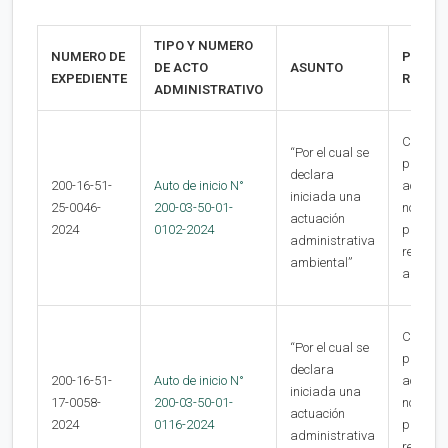
TIPO Y NUMERO
NUMERO DE
PROCE
DE ACTO
ASUNTO
EXPEDIENTE
RECUR
ADMINISTRATIVO
Contra 
“Por el cual se
present
declara
200-16-51-
Auto de inicio N°
actuaci
iniciada una
25-0046-
200-03-50-01-
no
actuación
2024
0102-2024
procede
administrativa
recurso
ambiental”
alguno
Contra 
“Por el cual se
present
declara
200-16-51-
Auto de inicio N°
actuaci
iniciada una
17-0058-
200-03-50-01-
no
actuación
2024
0116-2024
procede
administrativa
recurso