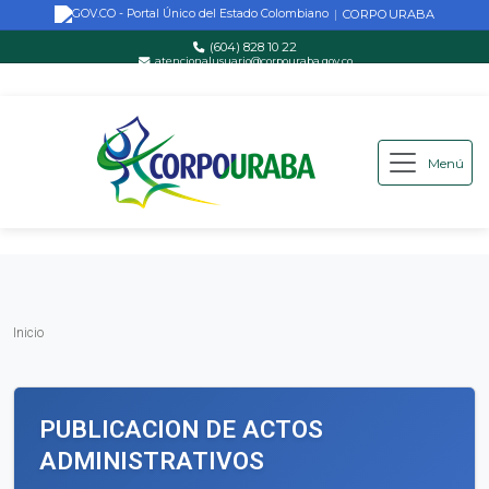
CORPOURABA
|
(604) 828 10 22
atencionalusuario@corpouraba.gov.co
Lun-Vie: 8:00 AM - 5:00 PM
Menú
Saltar al contenido principal
Inicio
Inicio
PUBLICACION DE ACTOS
ADMINISTRATIVOS