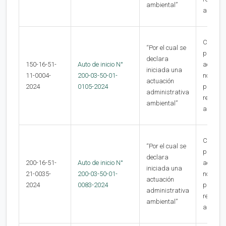
ambiental”
alguno
Contra 
“Por el cual se
present
declara
150-16-51-
Auto de inicio N°
actuaci
iniciada una
11-0004-
200-03-50-01-
no
actuación
2024
0105-2024
procede
administrativa
recurso
ambiental”
alguno
Contra 
“Por el cual se
present
declara
200-16-51-
Auto de inicio N°
actuaci
iniciada una
21-0035-
200-03-50-01-
no
actuación
2024
0083-2024
procede
administrativa
recurso
ambiental”
alguno