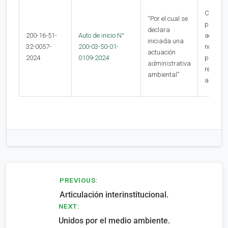
Contra 
“Por el cual se
present
declara
200-16-51-
Auto de inicio N°
actuaci
iniciada una
32-0057-
200-03-50-01-
no
actuación
2024
0109-2024
procede
administrativa
recurso
ambiental”
alguno
Navegación
PREVIOUS:
Articulación interinstitucional.
de
NEXT:
entradas
Unidos por el medio ambiente.