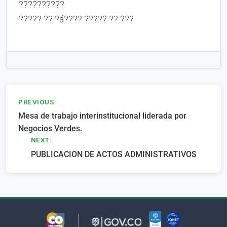
??????????
????? ?? ?á???? ????? ?? ???
Navegación
PREVIOUS:
Mesa de trabajo interinstitucional liderada por
de
Negocios Verdes.
entradas
NEXT:
PUBLICACION DE ACTOS ADMINISTRATIVOS