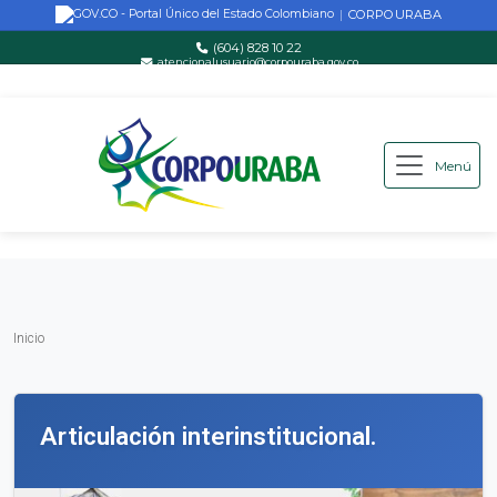
CORPOURABA
|
(604) 828 10 22
atencionalusuario@corpouraba.gov.co
Lun-Vie: 8:00 AM - 5:00 PM
Menú
Saltar al contenido principal
Inicio
Inicio
Articulación interinstitucional.