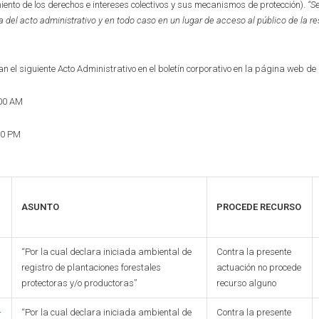
miento de los derechos e intereses colectivos y sus mecanismos de protección).
“S
a del acto administrativo y en to
d
o caso en
un lugar de acceso al público de la r
n el siguiente Acto Administrativo en el boletín corporativo en la página web de
:00 AM
30 PM
ASUNTO
PROCEDE RECURSO
“Por la cual declara iniciada ambiental de
Contra la presente
registro de plantaciones forestales
actuación no procede
protectoras y/o productoras”
recurso alguno
-
“Por la cual declara iniciada ambiental de
Contra la presente