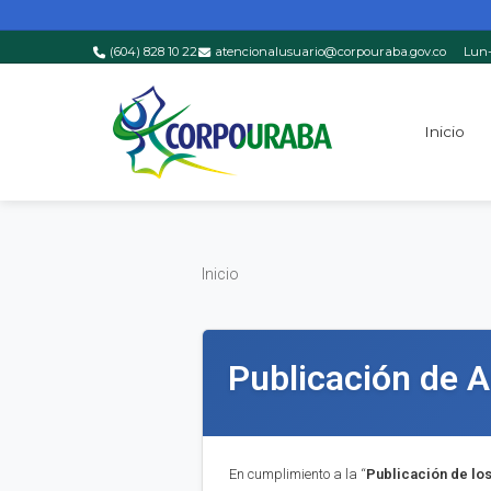
(604) 828 10 22
atencionalusuario@corpouraba.gov.co
Lun-
Saltar al contenido principal
Inicio
Inicio
Inicio
Publicación de A
En cumplimiento a la “
Publica
ci
ón de lo