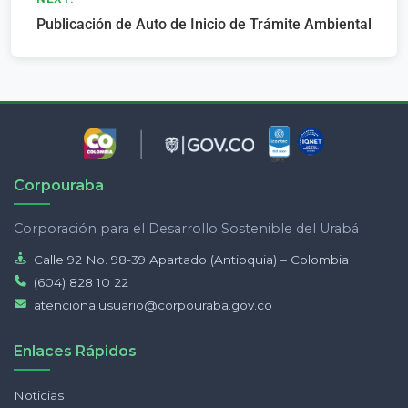
entradas
Publicación de Auto de Inicio de Trámite Ambiental
Corpouraba
Corporación para el Desarrollo Sostenible del Urabá
Calle 92 No. 98-39 Apartado (Antioquia) – Colombia
(604) 828 10 22
atencionalusuario@corpouraba.gov.co
Enlaces Rápidos
Noticias