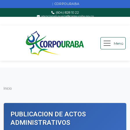
CORPOURABA
|
(604) 828 10 22
atencionalusuario@corpouraba.gov.co
Lun-Vie: 8:00 AM - 5:00 PM
Menú
Saltar al contenido principal
Inicio
Inicio
PUBLICACION DE ACTOS
ADMINISTRATIVOS