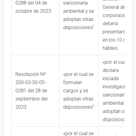
0288 del 04 de
sancionaría
General de la
octubre de 2023
ambiental y se
corporación,
adoptan otras
deberá
disposiciones”
presentarse
en los 10 días
hábiles.
«por el cual se
declara
Resolución Nº
«por el cual se
iniciada
200-03-50-05-
formulan
investigación
0281 del 28 de
cargos y se
sancionaría
septiembre del
adoptan otras
ambiental y se
2023
disposiciones”
adoptan otras
disposiciones”
«por el cual se