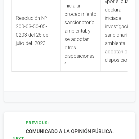
«por el cual se
inicia un
declara
procedimiento
Resolución Nº
iniciada
sancionatorio
200-03-50-05-
investigación
ambiental, y
0203 del 26 de
sancionaría
se adoptan
julio del 2023
ambiental y se
otras
adoptan otras
disposiciones
disposiciones”
”
Navegación
PREVIOUS:
COMUNICADO A LA OPINIÓN PÚBLICA.
de
NEXT: