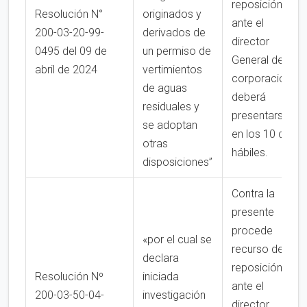
reposición
Resolución N°
originados y
ante el
200-03-20-99-
derivados de
director
0495 del 09 de
un permiso de
General de la
abril de 2024
vertimientos
corporación,
de aguas
deberá
residuales y
presentarse
se adoptan
en los 10 días
otras
hábiles.
disposiciones”
Contra la
presente
procede
«por el cual se
recurso de
declara
reposición
Resolución Nº
iniciada
ante el
200-03-50-04-
investigación
director