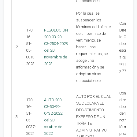
disposiciones
Por la cual se
suspenden los
Contra la 
términos del trámite
170-
RESOLUCIÓN
Directora
de un permiso de
16-
200-03-20-
la Corpora
vertimiento, se
51-
03-2504-2023
deberá in
2
hacen unos
05-
del 20
escrito de
requerimientos, se
0013-
noviembre de
siguientes
acoge una
2023
2023
según el c
información y se
y 77 de la
adoptan otras
disposiciones»
Contra la 
AUTO POR EL CUAL
170-
AUTO 200-
dirección g
SE DECLARA EL
16-
03-50-99-
deberá int
DESISTIMIENTO
51-
0432-2022
dentro de 
3
EXPRESO DE UN
05-
del 20
notificaci
TRÁMITE
0037-
octubre de
términos p
ADMINISTRATIVO
2021
2022
procedimie
AMBIENTAL