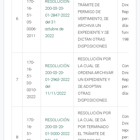
170-
RESOLUCIÓN
TRÁMITE DE
Directora 
16-
200-03-20-
PERMISO DE
Reposición
51-
01-2847-2022
6
VERTIMIENTO, SE
personalme
05-
del 31
ARCHIVA UN
días hábil
0006-
octubre de
EXPEDIENTE Y SE
fundamento
2011
2022
DICTAN OTRAS
1984
DISPOSICIONES
RESOLUCIÓN POR
170-
RESOLUCIÓN
LA CUAL SE
Contra la 
16-
200-03-20-
ORDENA ARCHIVAR
Directora 
51-
7
01-2963-2022
UN EXPEDIENTE Y
Reposición
30-
del
SE ADOPTAN
personalme
0010-
11/11/2022
OTRAS
días hábil
2022
DISPOSICIONES
RESOLUCIÓN POR
Contra la 
170-
RESOLUCIÓN
LA CUAL SE DA
Dirección 
16-
200-03-20-
POR TERMINADO
reposición
51-
01-3000-2022
EL TRÁMITE DE
8
personalme