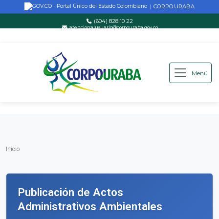
CORPOURABA
|
(604) 828 10 22
atencionalusuario@corpouraba.gov.co
Lun-Vie: 8:00 AM - 5:00 PM
Menú
Saltar al contenido principal
Inicio
Inicio
Publicación de Actos
Administrativos Ambientales