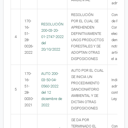
administr
RESOLUCIÓN
Contra la 
170-
POR EL CUAL SE
de Reposic
RESOLUCIÓN
16-
APREHENDEN
Corpouraba
200-03-20-
51-
DEFINITIVAMENTE
electrónic
4
01-2747-2022
28-
UNOS PRODUCTOS
dentro de 
del
0026-
FORESTALES Y SE
notificaci
20/10/2022
2022
ADOPTAN OTRAS
artículo 7
DISPOSICIONES
el artícul
AUTO POR EL CUAL
170-
AUTO 200-
SE INICIA UN
16-
03-50-04-
Indicar qu
PROCEDIMIENTO
51-
0560-2022
administra
5
SANCIONATORIO
28-
del 12
conformida
AMBIENTAL Y SE
0030-
diciembre de
Ley 1437 
DICTAN OTRAS
2021
2022
DISPOSICIONES
SE DA POR
TERMINADO EL
Contra la 