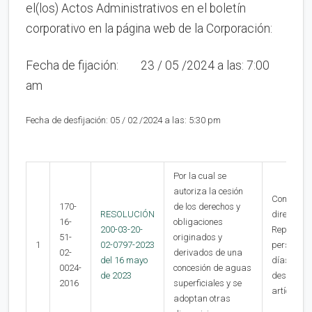
el(los) Actos Administrativos en el boletín
corporativo en la página web de la Corporación:
Fecha de fijación: 23 / 05 /2024 a las: 7:00
am
Fecha de desfijación: 05 / 02 /2024 a las: 5:30 pm
Por la cual se
autoriza la cesión
Contra la 
170-
de los derechos y
RESOLUCIÓN
directora 
16-
obligaciones
200-03-20-
Reposición
51-
originados y
1
02-0797-2023
personalme
02-
derivados de una
del 16 mayo
días hábil
0024-
concesión de aguas
de 2023
desfijació
2016
superficiales y se
artículos 
adoptan otras