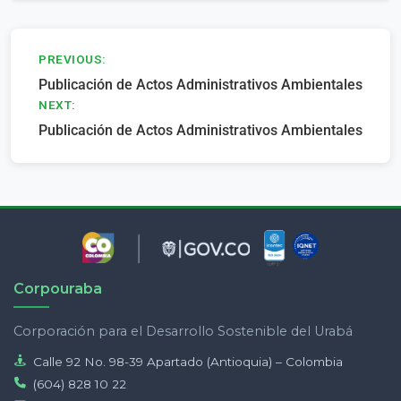
Navegación
PREVIOUS:
Publicación de Actos Administrativos Ambientales
de
NEXT:
entradas
Publicación de Actos Administrativos Ambientales
Corpouraba
Corporación para el Desarrollo Sostenible del Urabá
Calle 92 No. 98-39 Apartado (Antioquia) – Colombia
(604) 828 10 22