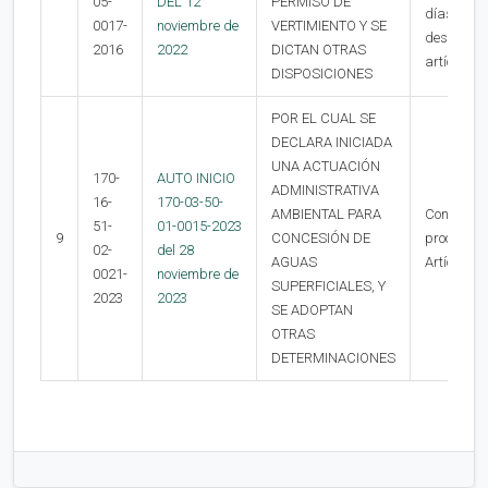
05-
DEL 12
PERMISO DE
días hábil
0017-
noviembre de
VERTIMIENTO Y SE
desfijació
2016
2022
DICTAN OTRAS
artículos 
DISPOSICIONES
POR EL CUAL SE
DECLARA INICIADA
UNA ACTUACIÓN
170-
AUTO INICIO
ADMINISTRATIVA
16-
170-03-50-
AMBIENTAL PARA
Contra la 
51-
01-0015-2023
9
CONCESIÓN DE
procede re
02-
del 28
AGUAS
Artículo 7
0021-
noviembre de
SUPERFICIALES, Y
2023
2023
SE ADOPTAN
OTRAS
DETERMINACIONES