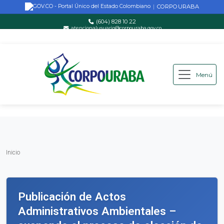
CORPOURABA
|
(604) 828 10 22
atencionalusuario@corpouraba.gov.co
Lun-Vie: 8:00 AM - 5:00 PM
Menú
Saltar al contenido principal
Inicio
Inicio
Publicación de Actos
Administrativos Ambientales –