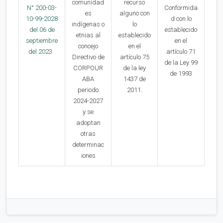
comunidad
recurso
N° 200-03-
Conformida
es
alguno con
10-99-2028
d con lo
indígenas o
lo
del 06 de
establecido
etnias al
establecido
septiembre
en el
concejo
en el
del 2023
artículo 71
Directivo de
artículo 75
de la Ley 99
CORPOUR
de la ley
de 1993
ABA
1437 de
periodo
2011.
2024-2027
y se
adoptan
otras
determinac
iones