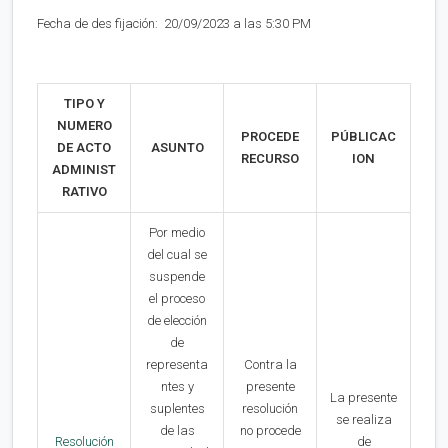
Fecha de des fijación: 20/09/2023 a las 5:30 PM
TIPO Y
NUMERO
PROCEDE
PÚBLICAC
DE ACTO
ASUNTO
RECURSO
ION
ADMINIST
RATIVO
Por medio
del cual se
suspende
el proceso
de elección
de
representa
Contra la
ntes y
presente
La presente
suplentes
resolución
se realiza
de las
no procede
Resolución
de