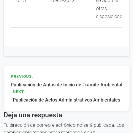
2015
26-07-2022
se adoptan
otras
disposiciones
Navegación
PREVIOUS:
Publicación de Autos de Inicio de Trámite Ambiental
de
NEXT:
entradas
Publicación de Actos Administrativos Ambientales
Deja una respuesta
Tu dirección de correo electrónico no será publicada.
Los
campos obligatorios están marcados con
*