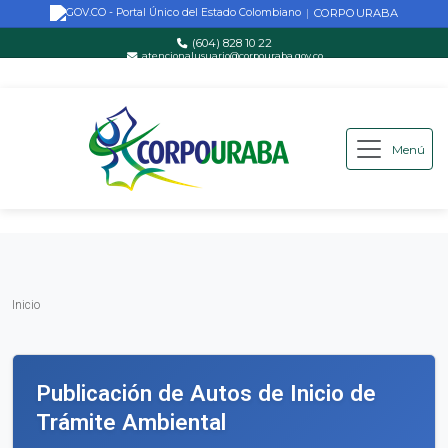
CORPOURABA
|
(604) 828 10 22
atencionalusuario@corpouraba.gov.co
Lun-Vie: 8:00 AM - 5:00 PM
Menú
Saltar al contenido principal
Inicio
Inicio
Publicación de Autos de Inicio de
Trámite Ambiental