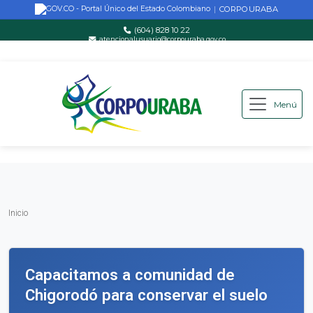
CORPOURABA
|
(604) 828 10 22
atencionalusuario@corpouraba.gov.co
Lun-Vie: 8:00 AM - 5:00 PM
Menú
Saltar al contenido principal
Inicio
Inicio
Capacitamos a comunidad de
Chigorodó para conservar el suelo