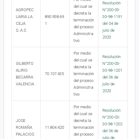
Resolución
del cual se
AGROPEC
N°200-03-
decreta la
UARIA LA
890.938.69
30-98-1191
terminación
CEJA
1
del 04 de
del proceso
S..A.S
julio de
Administra
2023
tivo
Por medio
Resolución
del cual se
GILBERTO
N°200-03-
decreta la
ALIRIO
30-98-1201
70.107.435
terminación
BECARRA
del 06 de
del proceso
VALENCIA
julio de
Administra
2023
tivo
Por medio
Resolución
del cual se
N°200-03-
JOSE
decreta la
30-98-1202
ROMAÑA
11.804.420
terminación
del 06 de
PALACIOS
del proceso
julio de