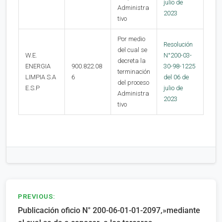
julio de
Administra
2023
tivo
Por medio
Resolución
del cual se
W.E.
N°200-03-
decreta la
ENERGIA
900.822.08
30-98-1225
terminación
LIMPIA S.A
6
del 06 de
del proceso
E.S.P
julio de
Administra
2023
tivo
Navegación
PREVIOUS:
Publicación oficio N° 200-06-01-01-2097,»mediante
de