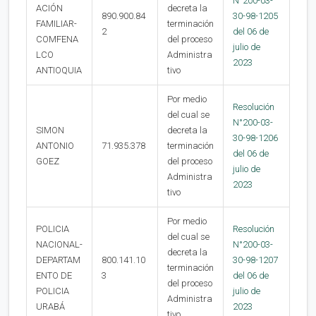
N°200-03-
ACIÓN
decreta la
890.900.84
30-98-1205
FAMILIAR-
terminación
2
del 06 de
COMFENA
del proceso
julio de
LCO
Administra
2023
ANTIOQUIA
tivo
Por medio
Resolución
del cual se
N°200-03-
SIMON
decreta la
30-98-1206
ANTONIO
71.935.378
terminación
del 06 de
GOEZ
del proceso
julio de
Administra
2023
tivo
Por medio
POLICIA
Resolución
del cual se
NACIONAL-
N°200-03-
decreta la
DEPARTAM
800.141.10
30-98-1207
terminación
ENTO DE
3
del 06 de
del proceso
POLICIA
julio de
Administra
URABÁ
2023
tivo