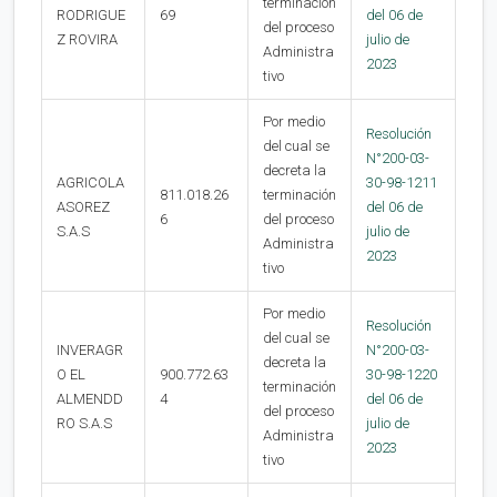
terminación
RODRIGUE
69
del 06 de
del proceso
Z ROVIRA
julio de
Administra
2023
tivo
Por medio
Resolución
del cual se
N°200-03-
decreta la
AGRICOLA
30-98-1211
811.018.26
terminación
ASOREZ
del 06 de
6
del proceso
S.A.S
julio de
Administra
2023
tivo
Por medio
Resolución
del cual se
INVERAGR
N°200-03-
decreta la
O EL
900.772.63
30-98-1220
terminación
ALMENDD
4
del 06 de
del proceso
RO S.A.S
julio de
Administra
2023
tivo