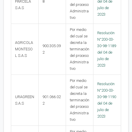
PARCELA
8
del 04 de
del proceso
S.A.S
julio de
Administra
2023
tivo
Por medio
Resolución
del cual se
N°200-03-
AGRICOLA
decreta la
900.305.09
30-98-1189
MONTESO
terminación
2
del 04 de
L S.A.S
del proceso
julio de
Administra
2023
tivo
Por medio
Resolución
del cual se
N°200-03-
decreta la
URAGREEN
901.066.02
30-98-1190
terminación
S.A.S
2
del 04 de
del proceso
julio de
Administra
2023
tivo
Por medio