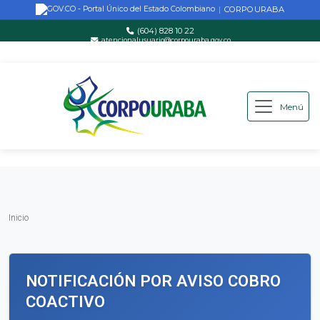
CORPOURABA
|
(604) 828 10 22
atencionalusuario@corpouraba.gov.co
Lun-Vie: 8:00 AM - 5:00 PM
Menú
Saltar al contenido principal
Inicio
Inicio
NOTIFICACIÓN POR AVISO COBRO
COACTIVO