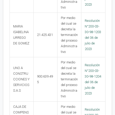
Administra
2023
tivo
Por medio
Resolución
del cual se
MARIA
N°200-03-
decreta la
ISABELINA
30-98-1203
21.425.431
terminación
URREGO
del 06 de
del proceso
DE GOMEZ
julio de
Administra
2023
tivo
Por medio
Resolución
UNO A
del cual se
N°200-03-
CONSTRU
decreta la
900.639.49
30-98-1204
CCIONES Y
terminación
5
del 06 de
SERVICIOS
del proceso
julio de
S.A.S
Administra
2023
tivo
CAJA DE
Por medio
Resolución
COMPENS
del cual se