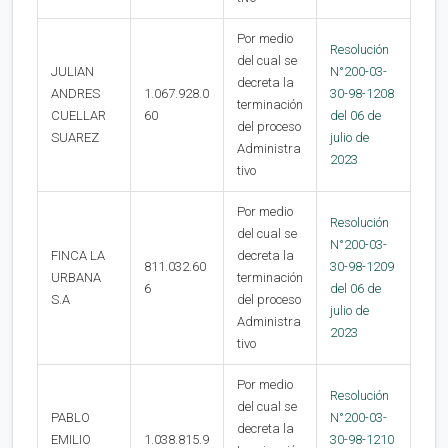
Por medio
Resolución
del cual se
JULIAN
N°200-03-
decreta la
ANDRES
1.067.928.0
30-98-1208
terminación
CUELLAR
60
del 06 de
del proceso
SUAREZ
julio de
Administra
2023
tivo
Por medio
Resolución
del cual se
N°200-03-
FINCA LA
decreta la
811.032.60
30-98-1209
URBANA
terminación
6
del 06 de
S.A
del proceso
julio de
Administra
2023
tivo
Por medio
Resolución
del cual se
PABLO
N°200-03-
decreta la
EMILIO
1.038.815.9
30-98-1210