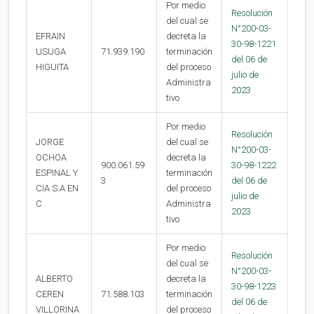
Por medio
Resolución
del cual se
N°200-03-
EFRAIN
decreta la
30-98-1221
USUGA
71.939.190
terminación
del 06 de
HIGUITA
del proceso
julio de
Administra
2023
tivo
Por medio
Resolución
JORGE
del cual se
N°200-03-
OCHOA
decreta la
900.061.59
30-98-1222
ESPINAL Y
terminación
3
del 06 de
CIA S.A EN
del proceso
julio de
C
Administra
2023
tivo
Por medio
Resolución
del cual se
N°200-03-
ALBERTO
decreta la
30-98-1223
CEREN
71.588.103
terminación
del 06 de
VILLORINA
del proceso