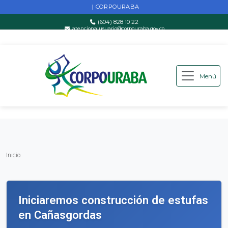
CORPOURABA
|
(604) 828 10 22
atencionalusuario@corpouraba.gov.co
Lun-Vie: 8:00 AM - 5:00 PM
Menú
Saltar al contenido principal
Inicio
Inicio
Iniciaremos construcción de estufas
en Cañasgordas