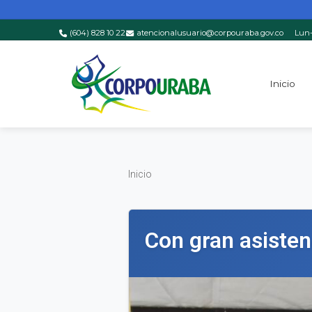
(604) 828 10 22
atencionalusuario@corpouraba.gov.co
Lun-
Saltar al contenido principal
Inicio
Inicio
Inicio
Con gran asisten