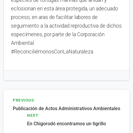
especies de tortugas marinas que anidan y
eclosionan en esta área protegida, un adecuado
proceso, en aras de facilitar labores de
seguimiento a la actividad reproductiva de dichos
especímenes, por parte de la Corporación
Ambiental.
#ReconciliémonosConLaNaturaleza
Navegación
PREVIOUS:
Publicación de Actos Administrativos Ambientales
de
NEXT:
entradas
En Chigorodó encontramos un tigrillo