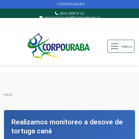
CORPOURABA
|
(604) 828 10 22
atencionalusuario@corpouraba.gov.co
Lun-Vie: 8:00 AM - 5:00 PM
Menú
Saltar al contenido principal
Inicio
Inicio
Realizamos monitoreo a desove de
tortuga caná