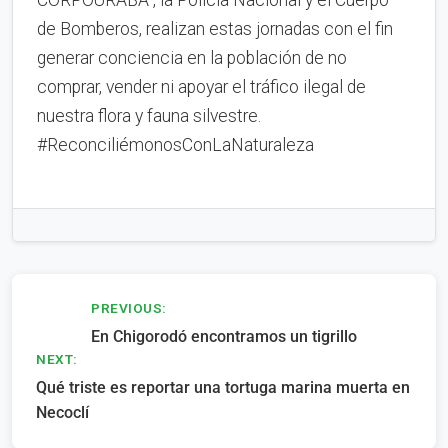
CORPOURABA , la Policía Nacional y el Cuerpo
de Bomberos, realizan estas jornadas con el fin
generar conciencia en la población de no
comprar, vender ni apoyar el tráfico ilegal de
nuestra flora y fauna silvestre.
#ReconciliémonosConLaNaturaleza
Navegación
PREVIOUS:
En Chigorodó encontramos un tigrillo
de
NEXT:
entradas
Qué triste es reportar una tortuga marina muerta en
Necoclí