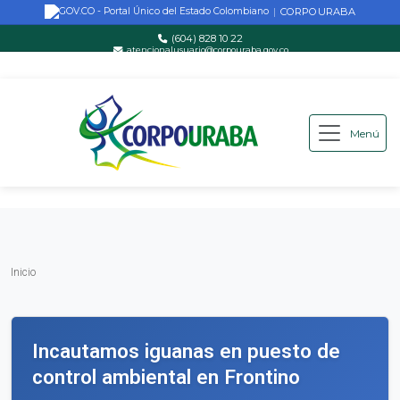
CORPOURABA
|
(604) 828 10 22
atencionalusuario@corpouraba.gov.co
Lun-Vie: 8:00 AM - 5:00 PM
Menú
Saltar al contenido principal
Inicio
Inicio
Incautamos iguanas en puesto de
control ambiental en Frontino