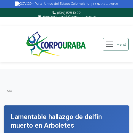
CORPOURABA
|
(604) 828 10 22
atencionalusuario@corpouraba.gov.co
Lun-Vie: 8:00 AM - 5:00 PM
Menú
Saltar al contenido principal
Inicio
Inicio
Lamentable hallazgo de delfín
muerto en Arboletes