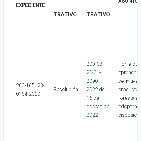
ASUNTO
EXPEDIENTE
TRATIVO
TRATIVO
200-03-
Por la cua
20-01-
aprehend
2090-
definitiva
200-165128-
Resolución
2022 del
producto
0154-2020
16 de
forestales
agosto de
adoptan o
2022
disposici