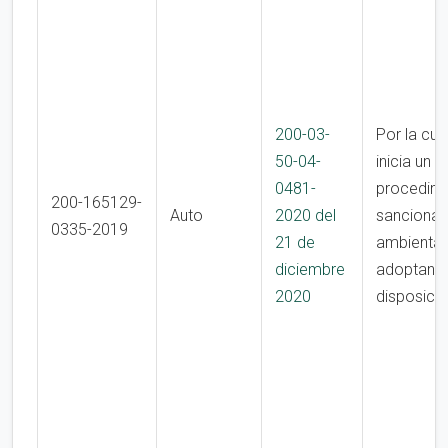
200-03-
Por la cua
50-04-
inicia un
0481-
procedimi
200-165129-
Auto
2020 del
sancionat
0335-2019
21 de
ambiental
diciembre
adoptan o
2020
disposici