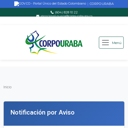
CORPOURABA
|
(604) 828 10 22
atencionalusuario@corpouraba.gov.co
Lun-Vie: 8:00 AM - 5:00 PM
Menú
Saltar al contenido principal
Inicio
Inicio
Notificación por Aviso