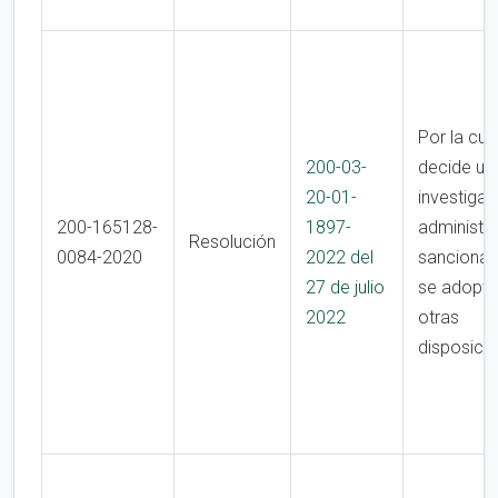
Por la cua
200-03-
decide un
20-01-
investigac
200-165128-
1897-
administra
Resolución
0084-2020
2022 del
sancionato
27 de julio
se adopta
2022
otras
disposici