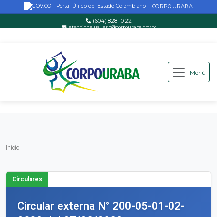
CORPOURABA
|
(604) 828 10 22
atencionalusuario@corpouraba.gov.co
Lun-Vie: 8:00 AM - 5:00 PM
Menú
Saltar al contenido principal
Inicio
Inicio
Circulares
Circular externa N° 200-05-01-02-