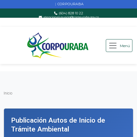
CORPOURABA
|
(604) 828 10 22
atencionalusuario@corpouraba.gov.co
Lun-Vie: 8:00 AM - 5:00 PM
Menú
Saltar al contenido principal
Inicio
Inicio
Publicación Autos de Inicio de
Trámite Ambiental