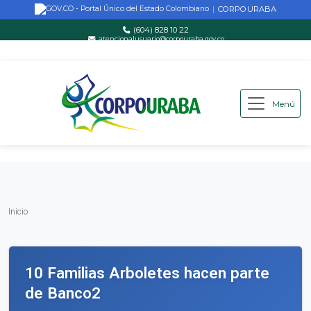
CORPOURABA
|
(604) 828 10 22
atencionalusuario@corpouraba.gov.co
Lun-Vie: 8:00 AM - 5:00 PM
Menú
Saltar al contenido principal
Inicio
Inicio
10 Familias Arboletes hacen parte
de Banco2