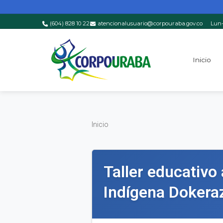
(604) 828 10 22
atencionalusuario@corpouraba.gov.co
Lun-
Saltar al contenido principal
Inicio
Inicio
Inicio
Taller educativo
Indígena Dokera