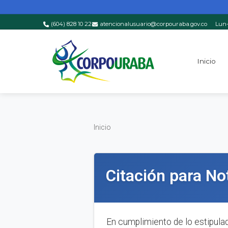
(604) 828 10 22
atencionalusuario@corpouraba.gov.co
Lun-
Saltar al contenido principal
Inicio
Inicio
Inicio
Citación para No
En cumplimiento de lo estipulado