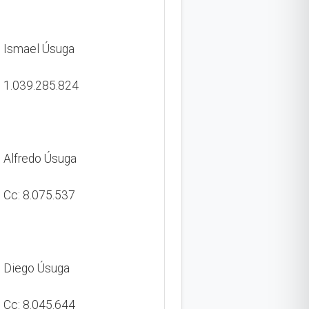
Ismael Úsuga
1.039.285.824
Alfredo Úsuga
Cc: 8.075.537
Diego Úsuga
Cc: 8.045.644