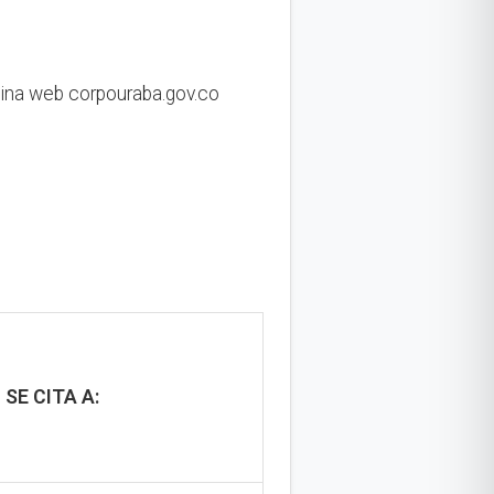
gina web corpouraba.gov.co
SE CITA A: