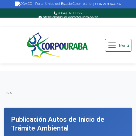
CORPOURABA
|
(604) 828 10 22
atencionalusuario@corpouraba.gov.co
Lun-Vie: 8:00 AM - 5:00 PM
Menú
Saltar al contenido principal
Inicio
Inicio
Publicación Autos de Inicio de
Trámite Ambiental