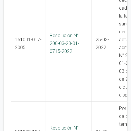
decre
caduc
la fac
sanci
dentr
Resolución N°
161001-017-
25-03-
actua
200-03-20-01-
2005
2022
admin
0715-2022
N° 22
01-05
03 de
de 20
dicta
dispo
Por la
da po
termi
Resolución N°