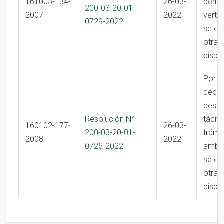
161003-134-
26-03-
permi
200-03-20-01-
2007
2022
verti
0729-2022
se di
otras
dispo
Por la
decla
desis
Resolución N°
tácit
160102-177-
26-03-
200-03-20-01-
trámi
2008
2022
0725-2022
ambie
se di
otras
dispo