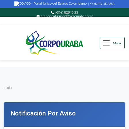
CORPOURABA
|
(604) 828 10 22
atencionalusuario@corpouraba.gov.co
Lun-Vie: 8:00 AM - 5:00 PM
Menú
Saltar al contenido principal
Inicio
Inicio
Notificación Por Aviso