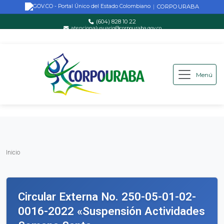
CORPOURABA
|
(604) 828 10 22
atencionalusuario@corpouraba.gov.co
Lun-Vie: 8:00 AM - 5:00 PM
Menú
Saltar al contenido principal
Inicio
Inicio
Circular Externa No. 250-05-01-02-
0016-2022 «Suspensión Actividades