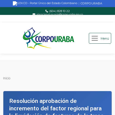
CORPOURABA
|
(604) 828 10 22
atencionalusuario@corpouraba.gov.co
Lun-Vie: 8:00 AM - 5:00 PM
Menú
Saltar al contenido principal
Inicio
Inicio
Resolución aprobación de
incremento del factor regional para