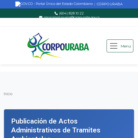
CORPOURABA
|
(604) 828 10 22
atencionalusuario@corpouraba.gov.co
Lun-Vie: 8:00 AM - 5:00 PM
Menú
Saltar al contenido principal
Inicio
Inicio
Publicación de Actos
Administrativos de Tramites