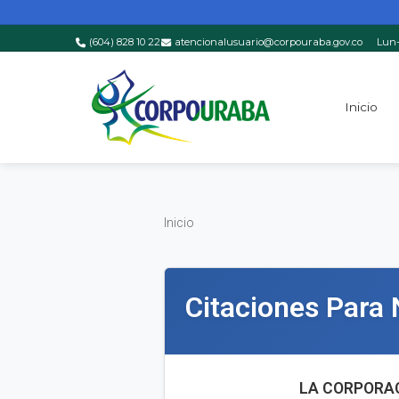
(604) 828 10 22
atencionalusuario@corpouraba.gov.co
Lun-
Saltar al contenido principal
Inicio
Inicio
Inicio
Citaciones Para 
LA CORPORAC