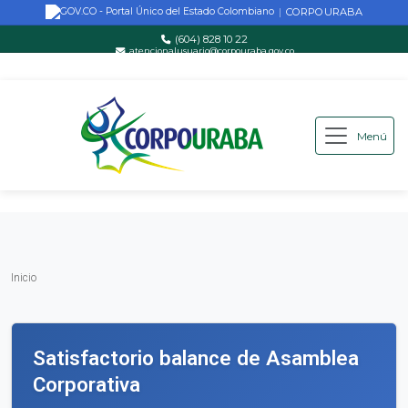
CORPOURABA
|
(604) 828 10 22
atencionalusuario@corpouraba.gov.co
Lun-Vie: 8:00 AM - 5:00 PM
Menú
Saltar al contenido principal
Inicio
Inicio
Satisfactorio balance de Asamblea
Corporativa