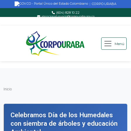
CORPOURABA
|
(604) 828 10 22
atencionalusuario@corpouraba.gov.co
Lun-Vie: 8:00 AM - 5:00 PM
Menú
Saltar al contenido principal
Inicio
Inicio
Celebramos Día de los Humedales
con siembra de árboles y educación