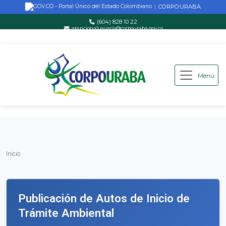
CORPOURABA
|
(604) 828 10 22
atencionalusuario@corpouraba.gov.co
Lun-Vie: 8:00 AM - 5:00 PM
Menú
Saltar al contenido principal
Inicio
Inicio
Publicación de Autos de Inicio de
Trámite Ambiental