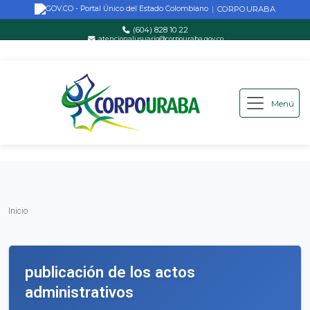
CORPOURABA
|
(604) 828 10 22
atencionalusuario@corpouraba.gov.co
Lun-Vie: 8:00 AM - 5:00 PM
Menú
Saltar al contenido principal
Inicio
Inicio
publicación de los actos
administrativos