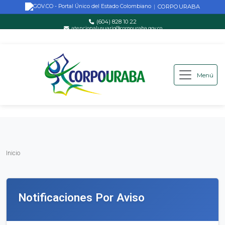
CORPOURABA
|
(604) 828 10 22
atencionalusuario@corpouraba.gov.co
Lun-Vie: 8:00 AM - 5:00 PM
Menú
Saltar al contenido principal
Inicio
Inicio
Notificaciones Por Aviso